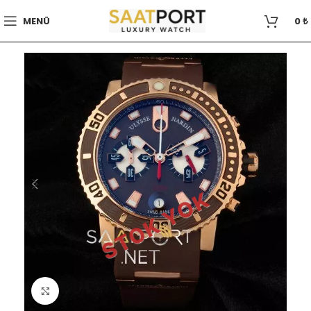
MENÜ
0
₺
STOK YOK
Büyütmek için tıklayın