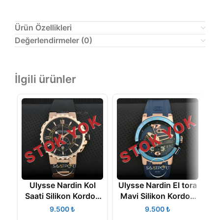
Ürün Özellikleri
Değerlendirmeler (0)
İlgili ürünler
STOK YOK
STOK YOK
Ulysse Nardin Kol
Ulysse Nardin El tora
Saati Silikon Kordon
Mavi Silikon Kordon
44 mm
Otomatik Kol saati
₺
₺