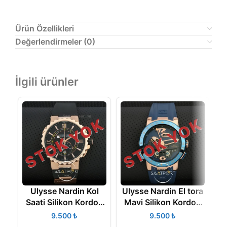
Ürün Özellikleri
Değerlendirmeler (0)
İlgili ürünler
STOK YOK
STOK YOK
Ulysse Nardin Kol
Ulysse Nardin El tora
Saati Silikon Kordon
Mavi Silikon Kordon
44 mm
Otomatik Kol saati
₺
₺