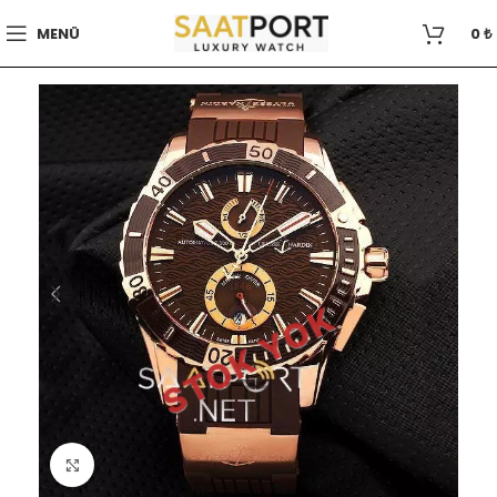
MENÜ
0
₺
STOK YOK
Büyütmek için tıklayın