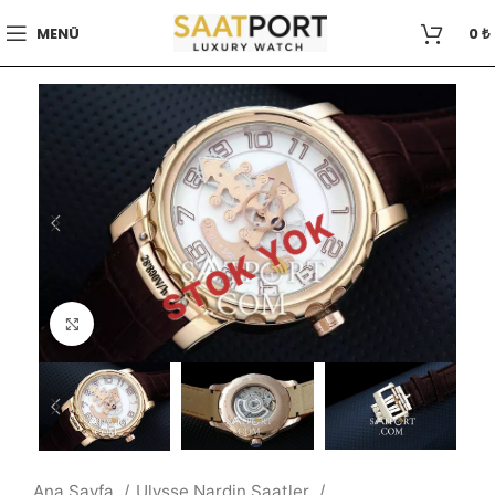
MENÜ
0
₺
STOK YOK
Büyütmek için tıklayın
Ana Sayfa
Ulysse Nardin Saatler