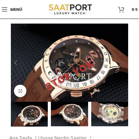
MENÜ
0
₺
STOK YOK
Büyütmek için tıklayın
Ana Sayfa
Ulysse Nardin Saatler