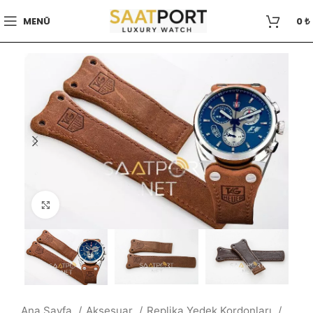
MENÜ
0
₺
Büyütmek için tıklayın
Ana Sayfa
Aksesuar
Replika Yedek Kordonları