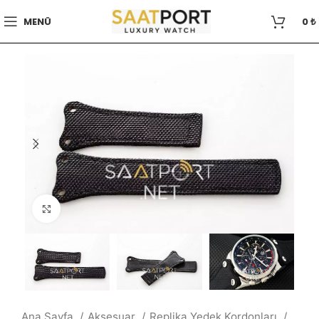
MENÜ
0
₺
Büyütmek için tıklayın
Ana Sayfa
Aksesuar
Replika Yedek Kordonları