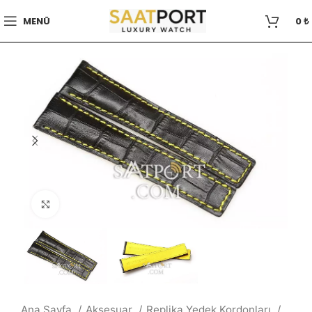
MENÜ
0
₺
Büyütmek için tıklayın
Ana Sayfa
Aksesuar
Replika Yedek Kordonları