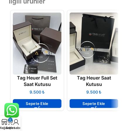
İlgili ürünler
T
Tag Heuer Full Set
Tag Heuer Saat
Saat Kutusu
Kutusu
₺
₺
Sepete Ekle
Sepete Ekle
0
Mağaza
Sepet
Hesabım