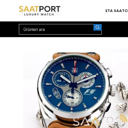
ETA SAAT
C