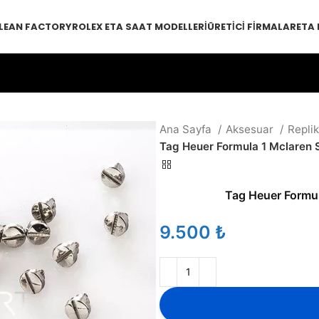
LEAN FACTORY
ROLEX ETA SAAT MODELLERI
ÜRETICI FIRMALAR
ETA
Ana Sayfa
Aksesuar
Repli
Tag Heuer Formula 1 Mclaren 
Tag Heuer Formul
₺