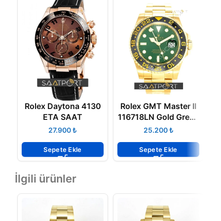
Rolex Daytona 4130
Rolex GMT Master II
R
ETA SAAT
116718LN Gold Green
ETA 3186 ETA
₺
₺
Sepete Ekle
Sepete Ekle
İlgili ürünler