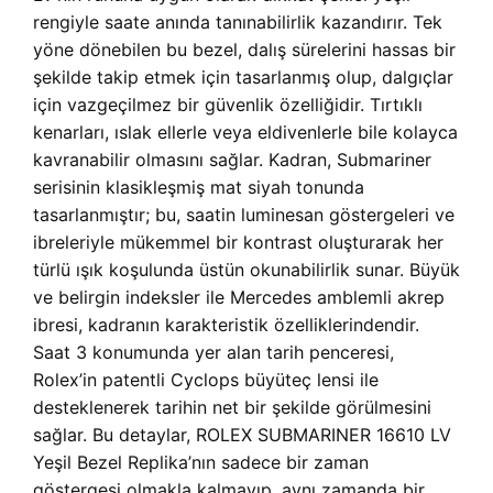
rengiyle saate anında tanınabilirlik kazandırır. Tek
yöne dönebilen bu bezel, dalış sürelerini hassas bir
şekilde takip etmek için tasarlanmış olup, dalgıçlar
için vazgeçilmez bir güvenlik özelliğidir. Tırtıklı
kenarları, ıslak ellerle veya eldivenlerle bile kolayca
kavranabilir olmasını sağlar. Kadran, Submariner
serisinin klasikleşmiş mat siyah tonunda
tasarlanmıştır; bu, saatin luminesan göstergeleri ve
ibreleriyle mükemmel bir kontrast oluşturarak her
türlü ışık koşulunda üstün okunabilirlik sunar. Büyük
ve belirgin indeksler ile Mercedes amblemli akrep
ibresi, kadranın karakteristik özelliklerindendir.
Saat 3 konumunda yer alan tarih penceresi,
Rolex’in patentli Cyclops büyüteç lensi ile
desteklenerek tarihin net bir şekilde görülmesini
sağlar. Bu detaylar, ROLEX SUBMARINER 16610 LV
Yeşil Bezel Replika’nın sadece bir zaman
göstergesi olmakla kalmayıp, aynı zamanda bir