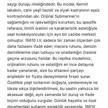
saygı duruşu niteliğindedir. Bu model, Kermit
lakabını, canlı yeşil bezeli ve siyah kadranının eşsiz
kontrastından alır. Orijinal Submariner’ın
sağlamlığını ve işlevselliğini korurken, bu spesifik
referans, limitli üretimi ve karakteristik estetiğiyle
saat koleksiyoncuları için ayrı bir cazibe merkezi
olmuştur. 16610 LV, sadece bir zaman ölçerden çok
daha fazlasını ifade eder; macera ruhunu, denizin
derinliklerine olan tutkuyu ve sıradanlığın ötesine
geçme arzusunu fısıldar. Bu replika modelimiz,
orijinalinin ruhunu ve estetiğini en ince detayına
kadar yansıtarak, size bu efsanevi parçayı
erişilebilir bir fiyata deneyimleme fırsatı sunar.
Özellikle yeşil tonlarının doğayla, yenilenmeyle ve
lüksle sıkça ilişkilendirilmesi, bu saatin yalnızca bir
aksesuar değil, aynı zamanda bir duruş ve ifade
biçimi olduğunu vurgular. Günlük hayatta ve özel
davetlerdeki kullanım esnekliği sayesinde, 16610