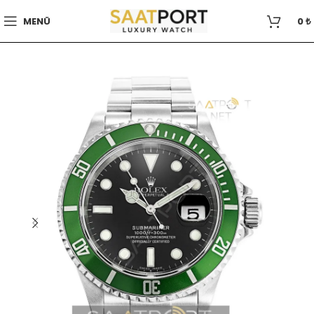
MENÜ
0
₺