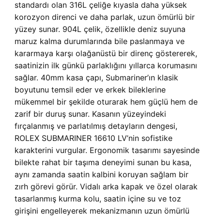
standardı olan 316L çeliğe kıyasla daha yüksek
korozyon direnci ve daha parlak, uzun ömürlü bir
yüzey sunar. 904L çelik, özellikle deniz suyuna
maruz kalma durumlarında bile paslanmaya ve
kararmaya karşı olağanüstü bir direnç göstererek,
saatinizin ilk günkü parlaklığını yıllarca korumasını
sağlar. 40mm kasa çapı, Submariner’ın klasik
boyutunu temsil eder ve erkek bileklerine
mükemmel bir şekilde oturarak hem güçlü hem de
zarif bir duruş sunar. Kasanın yüzeyindeki
fırçalanmış ve parlatılmış detayların dengesi,
ROLEX SUBMARINER 16610 LV’nin sofistike
karakterini vurgular. Ergonomik tasarımı sayesinde
bilekte rahat bir taşıma deneyimi sunan bu kasa,
aynı zamanda saatin kalbini koruyan sağlam bir
zırh görevi görür. Vidalı arka kapak ve özel olarak
tasarlanmış kurma kolu, saatin içine su ve toz
girişini engelleyerek mekanizmanın uzun ömürlü