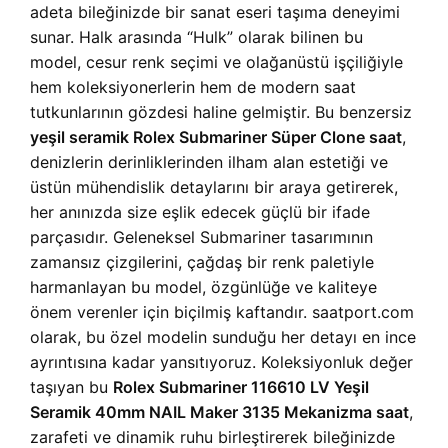
adeta bileğinizde bir sanat eseri taşıma deneyimi
sunar. Halk arasında “Hulk” olarak bilinen bu
model, cesur renk seçimi ve olağanüstü işçiliğiyle
hem koleksiyonerlerin hem de modern saat
tutkunlarının gözdesi haline gelmiştir. Bu benzersiz
yeşil seramik Rolex Submariner Süper Clone saat
,
denizlerin derinliklerinden ilham alan estetiği ve
üstün mühendislik detaylarını bir araya getirerek,
her anınızda size eşlik edecek güçlü bir ifade
parçasıdır. Geleneksel Submariner tasarımının
zamansız çizgilerini, çağdaş bir renk paletiyle
harmanlayan bu model, özgünlüğe ve kaliteye
önem verenler için biçilmiş kaftandır. saatport.com
olarak, bu özel modelin sunduğu her detayı en ince
ayrıntısına kadar yansıtıyoruz. Koleksiyonluk değer
taşıyan bu
Rolex Submariner 116610 LV Yeşil
Seramik 40mm NAIL Maker 3135 Mekanizma saat
,
zarafeti ve dinamik ruhu birleştirerek bileğinizde