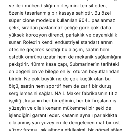
ve ileri mühendisliğin birleşimini temsil eden,
özenle tasarlanmış bir kasaya sahiptir. Bu özel
süper clone modelde kullanılan 904L paslanmaz
çelik, sıradan paslanmaz çeliğe göre çok daha
yüksek korozyon direnci, parlaklık ve dayanıklılık
sunar. Rolex’in kendi endüstriyel standartlarının
ötesine geçerek seçtiği bu alaşım, saatin hem
estetik ömrünü uzatır hem de mekanik sağlamlığını
pekiştirir. 40mm kasa çapı, Submariner’ın tarihteki
en beğenilen ve bileğe en iyi oturan boyutlarından
biridir. Ne çok büyük ne de çok küçük olan bu
ölçü, saatin hem sportif hem de zarif bir duruş
sergilemesini sağlar. NAIL Maker fabrikasının titiz
işçiliği, kasanın her bir eğimin, her bir fırçalanmış
yüzeyin ve cilalı kenarın mükemmel bir şekilde
işlendiğini garanti eder. Kasanın aynalı parlaklıkta
cilalanmış yan yüzeyleri ile dengelenen mat bir üst
yüzey fırçası, ışık altında etkileşimli bir görsel şölen