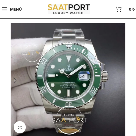
MENÜ
0
₺
Büyütmek için tıklayın