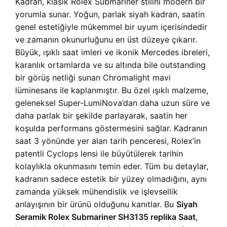
Kadran, klasik Rolex Submariner stilini modern bir
yorumla sunar. Yoğun, parlak siyah kadran, saatin
genel estetiğiyle mükemmel bir uyum içerisindedir
ve zamanın okunurluğunu en üst düzeye çıkarır.
Büyük, ışıklı saat imleri ve ikonik Mercedes ibreleri,
karanlık ortamlarda ve su altında bile outstanding
bir görüş netliği sunan Chromalight mavi
lüminesans ile kaplanmıştır. Bu özel ışıklı malzeme,
geleneksel Super-LumiNova’dan daha uzun süre ve
daha parlak bir şekilde parlayarak, saatin her
koşulda performans göstermesini sağlar. Kadranın
saat 3 yönünde yer alan tarih penceresi, Rolex’in
patentli Cyclops lensi ile büyütülerek tarihin
kolaylıkla okunmasını temin eder. Tüm bu detaylar,
kadranın sadece estetik bir yüzey olmadığını, aynı
zamanda yüksek mühendislik ve işlevsellik
anlayışının bir ürünü olduğunu kanıtlar. Bu
Siyah
Seramik Rolex Submariner SH3135 replika Saat
,