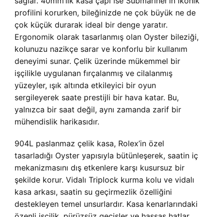
sağlar. 40mm’lik kasa çapı ise Submariner’ın ikonik
profilini korurken, bileğinizde ne çok büyük ne de
çok küçük durarak ideal bir denge yaratır.
Ergonomik olarak tasarlanmış olan Oyster bileziği,
kolunuzu nazikçe sarar ve konforlu bir kullanım
deneyimi sunar. Çelik üzerinde mükemmel bir
işçilikle uygulanan fırçalanmış ve cilalanmış
yüzeyler, ışık altında etkileyici bir oyun
sergileyerek saate prestijli bir hava katar. Bu,
yalnızca bir saat değil, aynı zamanda zarif bir
mühendislik harikasıdır.
904L paslanmaz çelik kasa, Rolex’in özel
tasarladığı Oyster yapısıyla bütünleşerek, saatin iç
mekanizmasını dış etkenlere karşı kusursuz bir
şekilde korur. Vidalı Triplock kurma kolu ve vidalı
kasa arkası, saatin su geçirmezlik özelliğini
destekleyen temel unsurlardır. Kasa kenarlarındaki
özenli işçilik, pürüzsüz geçişler ve hassas hatlar,