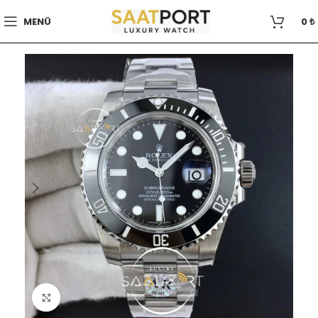
MENÜ
0
₺
Büyütmek için tıklayın