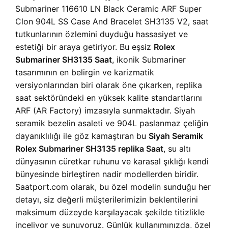
Submariner 116610 LN Black Ceramic ARF Super
Clon 904L SS Case And Bracelet SH3135 V2, saat
tutkunlarının özlemini duyduğu hassasiyet ve
estetiği bir araya getiriyor. Bu eşsiz
Rolex
Submariner SH3135 Saat
, ikonik Submariner
tasarımının en belirgin ve karizmatik
versiyonlarından biri olarak öne çıkarken, replika
saat sektöründeki en yüksek kalite standartlarını
ARF (AR Factory) imzasıyla sunmaktadır. Siyah
seramik bezelin asaleti ve 904L paslanmaz çeliğin
dayanıklılığı ile göz kamaştıran bu
Siyah Seramik
Rolex Submariner SH3135 replika Saat
, su altı
dünyasının cüretkar ruhunu ve karasal şıklığı kendi
bünyesinde birleştiren nadir modellerden biridir.
Saatport.com olarak, bu özel modelin sunduğu her
detayı, siz değerli müşterilerimizin beklentilerini
maksimum düzeyde karşılayacak şekilde titizlikle
inceliyor ve sunuyoruz. Günlük kullanımınızda, özel