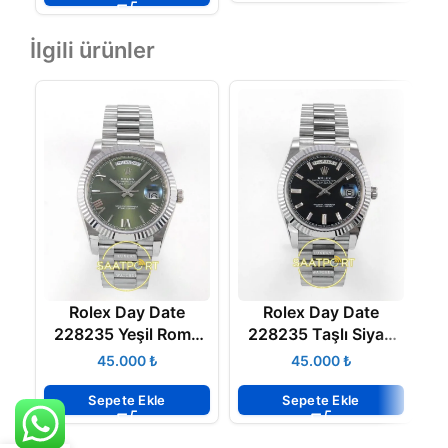
İlgili ürünler
Rolex Day Date
Rolex Day Date
228235 Yeşil Roma
228235 Taşlı Siyah
2
Rakamlı Kadran
Kadran 40mm Eta
₺
₺
40mm Eta Saat
Saat
Sepete Ekle
Sepete Ekle