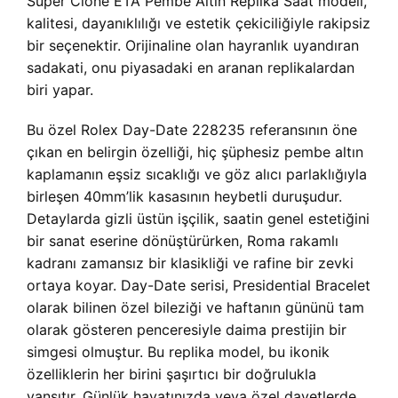
Super Clone ETA Pembe Altın Replika Saat modeli,
kalitesi, dayanıklılığı ve estetik çekiciliğiyle rakipsiz
bir seçenektir. Orijinaline olan hayranlık uyandıran
sadakati, onu piyasadaki en aranan replikalardan
biri yapar.
Bu özel Rolex Day-Date 228235 referansının öne
çıkan en belirgin özelliği, hiç şüphesiz pembe altın
kaplamanın eşsiz sıcaklığı ve göz alıcı parlaklığıyla
birleşen 40mm’lik kasasının heybetli duruşudur.
Detaylarda gizli üstün işçilik, saatin genel estetiğini
bir sanat eserine dönüştürürken, Roma rakamlı
kadranı zamansız bir klasikliği ve rafine bir zevki
ortaya koyar. Day-Date serisi, Presidential Bracelet
olarak bilinen özel bileziği ve haftanın gününü tam
olarak gösteren penceresiyle daima prestijin bir
simgesi olmuştur. Bu replika model, bu ikonik
özelliklerin her birini şaşırtıcı bir doğrulukla
yansıtır. Günlük hayatınızda veya özel davetlerde,