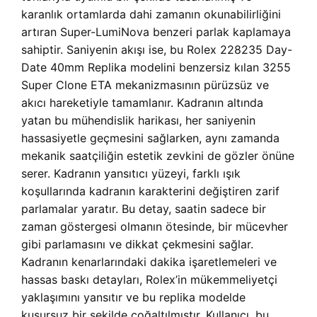
karanlık ortamlarda dahi zamanın okunabilirliğini
artıran Super-LumiNova benzeri parlak kaplamaya
sahiptir. Saniyenin akışı ise, bu Rolex 228235 Day-
Date 40mm Replika modelini benzersiz kılan 3255
Super Clone ETA mekanizmasının pürüzsüz ve
akıcı hareketiyle tamamlanır. Kadranın altında
yatan bu mühendislik harikası, her saniyenin
hassasiyetle geçmesini sağlarken, aynı zamanda
mekanik saatçiliğin estetik zevkini de gözler önüne
serer. Kadranın yansıtıcı yüzeyi, farklı ışık
koşullarında kadranın karakterini değiştiren zarif
parlamalar yaratır. Bu detay, saatin sadece bir
zaman göstergesi olmanın ötesinde, bir mücevher
gibi parlamasını ve dikkat çekmesini sağlar.
Kadranın kenarlarındaki dakika işaretlemeleri ve
hassas baskı detayları, Rolex’in mükemmeliyetçi
yaklaşımını yansıtır ve bu replika modelde
kusursuz bir şekilde çoğaltılmıştır. Kullanıcı, bu