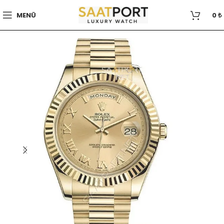
MENÜ
0
₺