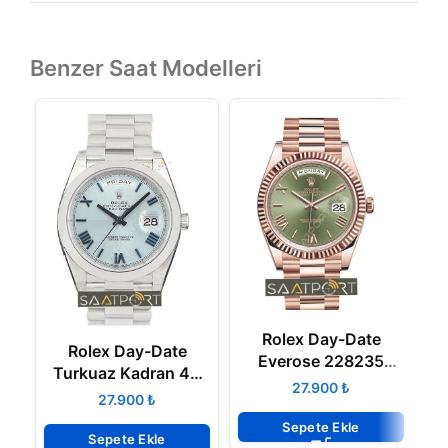
Benzer Saat Modelleri
R
Rolex Day-Date
R
Rolex Day-Date
Everose 228235
Turkuaz Kadran 40
Roman Rakamlı Yeşil
₺
mm 3255 ETA
₺
Kadran 40mm 3255
ETA
Sepete Ekle
Sepete Ekle