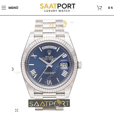
MENÜ
0
₺
Büyütmek için tıklayın