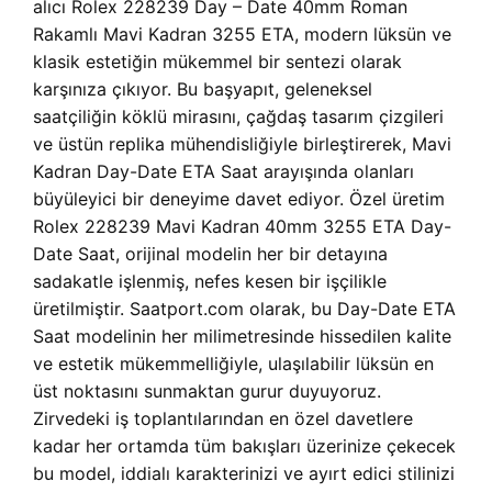
alıcı Rolex 228239 Day – Date 40mm Roman
Rakamlı Mavi Kadran 3255 ETA, modern lüksün ve
klasik estetiğin mükemmel bir sentezi olarak
karşınıza çıkıyor. Bu başyapıt, geleneksel
saatçiliğin köklü mirasını, çağdaş tasarım çizgileri
ve üstün replika mühendisliğiyle birleştirerek, Mavi
Kadran Day-Date ETA Saat arayışında olanları
büyüleyici bir deneyime davet ediyor. Özel üretim
Rolex 228239 Mavi Kadran 40mm 3255 ETA Day-
Date Saat, orijinal modelin her bir detayına
sadakatle işlenmiş, nefes kesen bir işçilikle
üretilmiştir. Saatport.com olarak, bu Day-Date ETA
Saat modelinin her milimetresinde hissedilen kalite
ve estetik mükemmelliğiyle, ulaşılabilir lüksün en
üst noktasını sunmaktan gurur duyuyoruz.
Zirvedeki iş toplantılarından en özel davetlere
kadar her ortamda tüm bakışları üzerinize çekecek
bu model, iddialı karakterinizi ve ayırt edici stilinizi