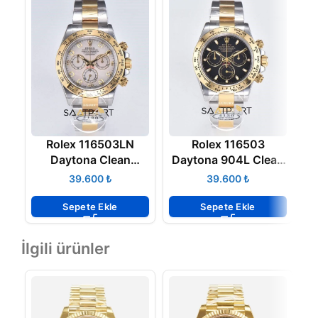
Rolex 116503LN
Rolex 116503
Daytona Clean
Daytona 904L Clean
Factory Taşlı Sedef
Factory 40 mm Gold
₺
₺
Kadran 40 mm Super
Çelik Bezel Super
Clone ETA
Clone ETA
Sepete Ekle
Sepete Ekle
İlgili ürünler