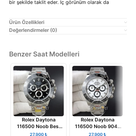
bir şekilde taklit eder. İç görünüm olarak da
Ürün Özellikleri
Değerlendirmeler (0)
Benzer Saat Modelleri
Rolex Daytona
Rolex Daytona
116500 Noob Best
116500 Noob 904L
1
Edition 904L Case
Case and Bracelet
₺
₺