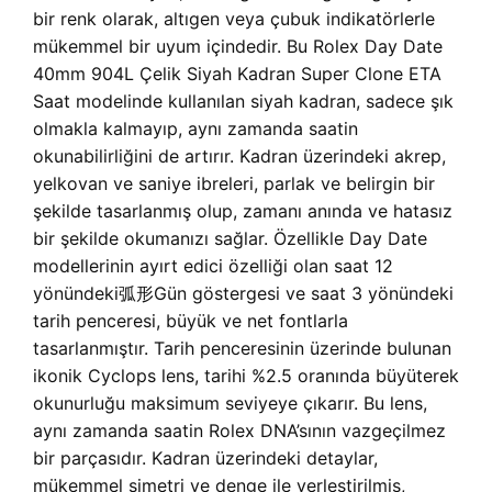
bir renk olarak, altıgen veya çubuk indikatörlerle
mükemmel bir uyum içindedir. Bu Rolex Day Date
40mm 904L Çelik Siyah Kadran Super Clone ETA
Saat modelinde kullanılan siyah kadran, sadece şık
olmakla kalmayıp, aynı zamanda saatin
okunabilirliğini de artırır. Kadran üzerindeki akrep,
yelkovan ve saniye ibreleri, parlak ve belirgin bir
şekilde tasarlanmış olup, zamanı anında ve hatasız
bir şekilde okumanızı sağlar. Özellikle Day Date
modellerinin ayırt edici özelliği olan saat 12
yönündeki弧形Gün göstergesi ve saat 3 yönündeki
tarih penceresi, büyük ve net fontlarla
tasarlanmıştır. Tarih penceresinin üzerinde bulunan
ikonik Cyclops lens, tarihi %2.5 oranında büyüterek
okunurluğu maksimum seviyeye çıkarır. Bu lens,
aynı zamanda saatin Rolex DNA’sının vazgeçilmez
bir parçasıdır. Kadran üzerindeki detaylar,
mükemmel simetri ve denge ile yerleştirilmiş,