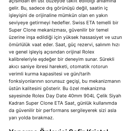
açısından en üst düzeyde taklit edildiği anlamına
gelir. Bu, sadece dış görünüşü değil, saatin iç
işleyişini de orijinaline mümkün olan en yakın
seviyeye getirmeyi hedefler. Swiss ETA temelli bir
Super Clone mekanizması, güvenilir bir temel
üzerine inşa edildiği için yüksek hassasiyet ve uzun
ömürlülük vaat eder. Saat, güç rezervi, salınım hızı
ve genel işleyiş açısından orijinal Rolex
kalibreleriyle eşdeğer bir deneyim sunar. Sürekli
akıcı saniye ibresi hareketi, otomatik rotorun
verimli kurma kapasitesi ve gün/tarih
fonksiyonlarının sorunsuz geçişi, bu mekanizmanın
üstün kalitesini gösterir. Bu özel mekanizma
sayesinde Rolex Day Date 40mm 904L Çelik Siyah
Kadran Super Clone ETA Saat, günlük kullanımda
da güvenilir bir performans sergileyerek sizi asla
yarı yolda bırakmaz.