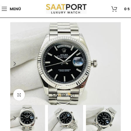
MENÜ
0
₺
Büyütmek için tıklayın