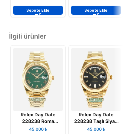
and Bracelet Black
40mm White Dial
Dial
4130 ETA
Sepete Ekle
Sepete Ekle
İlgili ürünler
Rolex Day Date
Rolex Day Date
228238 Roma
228238 Taşlı Siyah
2
Rakamlı Yeşil Kadran
Kadran 40mm Full
₺
₺