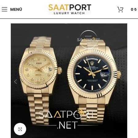
MENÜ
0
₺
Büyütmek için tıklayın