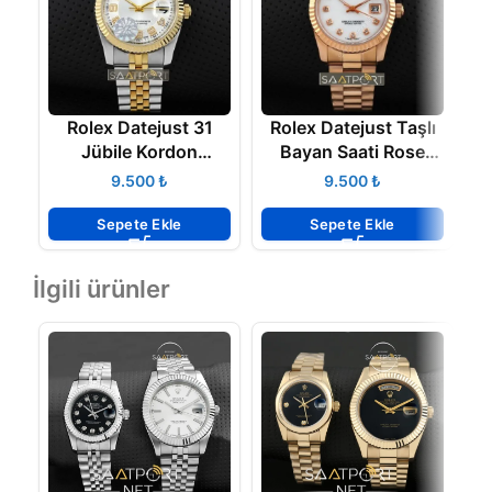
Rolex Datejust 31
Rolex Datejust Taşlı
R
Jübile Kordon
Bayan Saati Rose
Rakamlı
Gold
₺
₺
Sepete Ekle
Sepete Ekle
İlgili ürünler