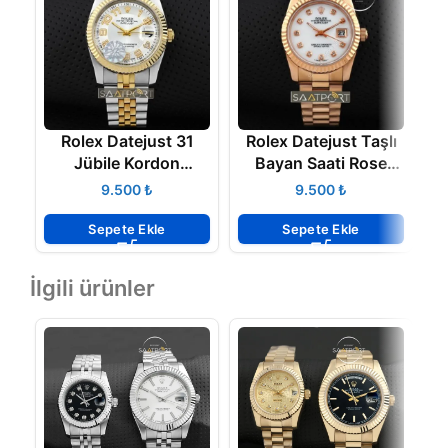
Rolex Datejust 31
Rolex Datejust Taşlı
R
Jübile Kordon
Bayan Saati Rose
Rakamlı
Gold
₺
₺
Sepete Ekle
Sepete Ekle
İlgili ürünler