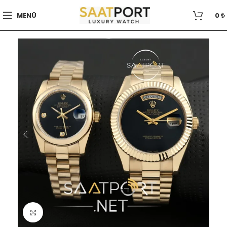
MENÜ
0
₺
Büyütmek için tıklayın