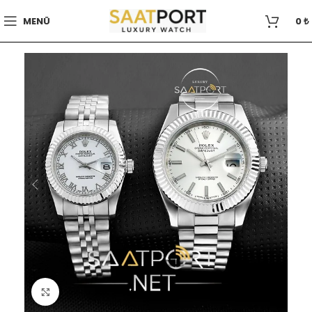
MENÜ
0
₺
Büyütmek için tıklayın