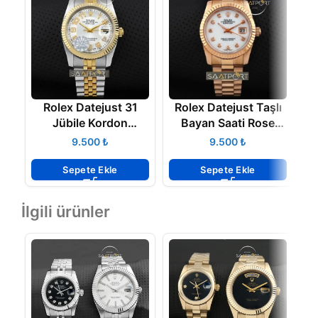
Rolex Datejust 31
Rolex Datejust Taşlı
R
Jübile Kordon
Bayan Saati Rose
Rakamlı
Gold
₺
₺
Sepete Ekle
Sepete Ekle
İlgili ürünler