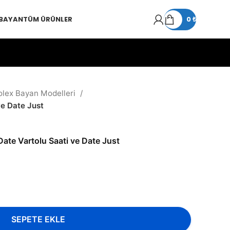
 BAYAN
TÜM ÜRÜNLER
0
₺
olex Bayan Modelleri
ve Date Just
Date Vartolu Saati ve Date Just
SEPETE EKLE