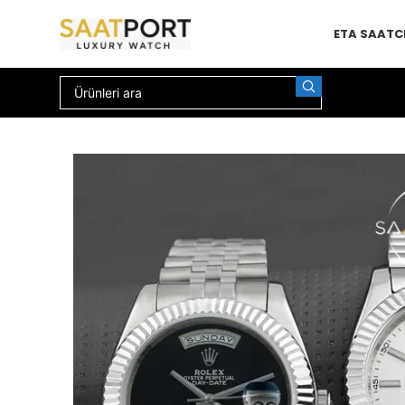
ETA SAAT
C