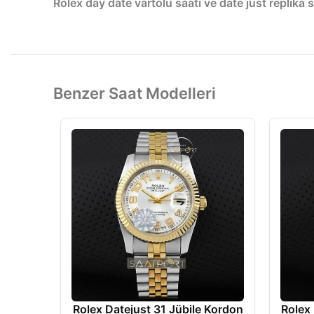
Rolex day date vartolu saati ve date just replika 
Benzer Saat Modelleri
Rolex Datejust 31 Jübile Kordon
Rolex 