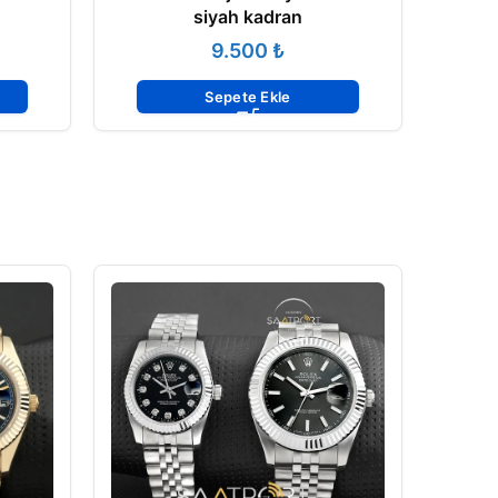
siyah kadran
₺
Sepete Ekle