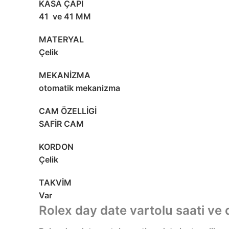
KASA ÇAPI
41 ve 41 MM
MATERYAL
Çelik
MEKANİZMA
otomatik mekanizma
CAM ÖZELLİGİ
SAFİR CAM
KORDON
Çelik
TAKVİM
Var
Rolex day date vartolu saati ve d