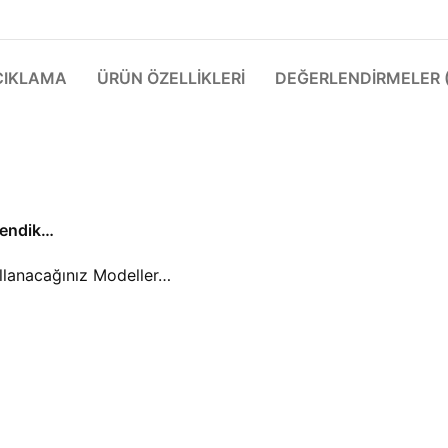
ÇIKLAMA
ÜRÜN ÖZELLIKLERI
DEĞERLENDIRMELER (
lendik…
ullanacağınız Modeller…