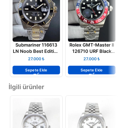
Submariner 116613
Rolex GMT-Master II
LN Noob Best Edition
126710 URF Black
Wrapped Bezel 3135
Dial on Jubilee
₺
₺
SUPER CLON
Bracelet A2836
Sepete Ekle
Sepete Ekle
İlgili ürünler