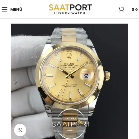
MENÜ
0
₺
Büyütmek için tıklayın