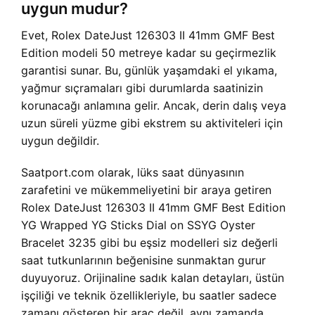
uygun mudur?
Evet, Rolex DateJust 126303 II 41mm GMF Best
Edition modeli 50 metreye kadar su geçirmezlik
garantisi sunar. Bu, günlük yaşamdaki el yıkama,
yağmur sıçramaları gibi durumlarda saatinizin
korunacağı anlamına gelir. Ancak, derin dalış veya
uzun süreli yüzme gibi ekstrem su aktiviteleri için
uygun değildir.
Saatport.com olarak, lüks saat dünyasının
zarafetini ve mükemmeliyetini bir araya getiren
Rolex DateJust 126303 II 41mm GMF Best Edition
YG Wrapped YG Sticks Dial on SSYG Oyster
Bracelet 3235 gibi bu eşsiz modelleri siz değerli
saat tutkunlarının beğenisine sunmaktan gurur
duyuyoruz. Orijinaline sadık kalan detayları, üstün
işçiliği ve teknik özellikleriyle, bu saatler sadece
zamanı gösteren bir araç değil, aynı zamanda