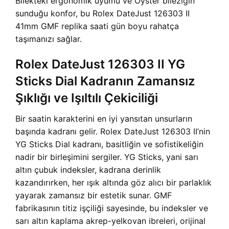
Bilekteki ergonomik uyumu ve Oyster bileziğin
sunduğu konfor, bu Rolex DateJust 126303 II
41mm GMF replika saati gün boyu rahatça
taşımanızı sağlar.
Rolex DateJust 126303 II YG
Sticks Dial Kadranın Zamansız
Şıklığı ve Işıltılı Çekiciliği
Bir saatin karakterini en iyi yansıtan unsurların
başında kadranı gelir. Rolex DateJust 126303 II’nin
YG Sticks Dial kadranı, basitliğin ve sofistikeliğin
nadir bir birleşimini sergiler. YG Sticks, yani sarı
altın çubuk indeksler, kadrana derinlik
kazandırırken, her ışık altında göz alıcı bir parlaklık
yayarak zamansız bir estetik sunar. GMF
fabrikasının titiz işçiliği sayesinde, bu indeksler ve
sarı altın kaplama akrep-yelkovan ibreleri, orijinal