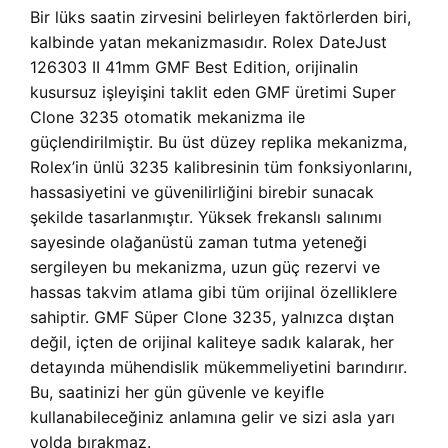
Bir lüks saatin zirvesini belirleyen faktörlerden biri,
kalbinde yatan mekanizmasıdır. Rolex DateJust
126303 II 41mm GMF Best Edition, orijinalin
kusursuz işleyişini taklit eden GMF üretimi Super
Clone 3235 otomatik mekanizma ile
güçlendirilmiştir. Bu üst düzey replika mekanizma,
Rolex’in ünlü 3235 kalibresinin tüm fonksiyonlarını,
hassasiyetini ve güvenilirliğini birebir sunacak
şekilde tasarlanmıştır. Yüksek frekanslı salınımı
sayesinde olağanüstü zaman tutma yeteneği
sergileyen bu mekanizma, uzun güç rezervi ve
hassas takvim atlama gibi tüm orijinal özelliklere
sahiptir. GMF Süper Clone 3235, yalnızca dıştan
değil, içten de orijinal kaliteye sadık kalarak, her
detayında mühendislik mükemmeliyetini barındırır.
Bu, saatinizi her gün güvenle ve keyifle
kullanabileceğiniz anlamına gelir ve sizi asla yarı
yolda bırakmaz.