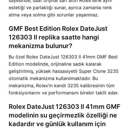
sayesinde, saat orijinal sarı altın Rolex’lerle aynı
estetiği ve parlaklığı sunar, ayrıca zamanla renk
atma veya solma gibi sorunlar yaşanmaz.
GMF Best Edition Rolex DateJust
126303 II replika saatte hangi
mekanizma bulunur?
Bu özel Rolex DateJust 126303 II 41mm GMF Best
Edition modelinde, orijinaline sadık kalarak
geliştirilmiş, yüksek hassasiyetli Super Clone 3235
otomatik mekanizma kullanılmaktadır. Bu
mekanizma, Rolex’in kendi 3235 kalibresinin tüm
fonksiyonlarını ve performansını birebir taklit eder.
Rolex DateJust 126303 II 41mm GMF
modelinin su geçirmezlik özelliği ne
kadardır ve günlük kullanım için