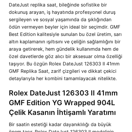
DateJust replika saat, bileğinde sofistike bir
dokunuş arayan, iş hayatında profesyonel duruş
sergileyen ve sosyal yaşamında da şıklığından
ödün vermeyen beyler için ideal bir seçimdir. GMF
Best Edition kalitesiyle sunulan bu özel üretim, sarı
altın kaplamanın ışıltısını ve çeliğin sağlamlığını bir
araya getirerek, hem gündelik kullanımda hem de
özel davetlerde göz alıcı bir aksesuar olma özelliği
taşıyor. Bu özgün Rolex DateJust 126303 II 41mm
GMF Replika Saat, zarif çizgileri ve dikkat çekici
detaylarıyla her kombini tamamlayacak nitelikte.
Rolex DateJust 126303 II 41mm
GMF Edition YG Wrapped 904L
Çelik Kasanın İhtişamlı Yaratımı
Bir saatin estetiği kadar dayanıklılığı da büyük
önem taşır. Rolex DateJust 126303 II modelinin