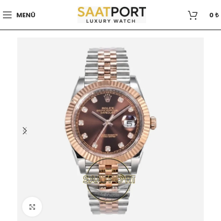
MENÜ
0
₺
Büyütmek için tıklayın