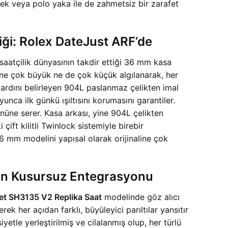
ömlek veya polo yaka ile de zahmetsiz bir zarafet
ği: Rolex DateJust ARF’de
 saatçilik dünyasının takdir ettiği 36 mm kasa
, ne çok büyük ne de çok küçük algılanarak, her
andardını belirleyen 904L paslanmaz çelikten imal
nca ilk günkü ışıltısını korumasını garantiler.
önüne serer. Kasa arkası, yine 904L çelikten
çift kilitli Twinlock sistemiyle birebir
6 mm modelini yapısal olarak orijinaline çok
in Kusursuz Entegrasyonu
let SH3135 V2 Replika Saat
modelinde göz alıcı
k her açıdan farklı, büyüleyici parıltılar yansıtır
yetle yerleştirilmiş ve cilalanmış olup, her türlü