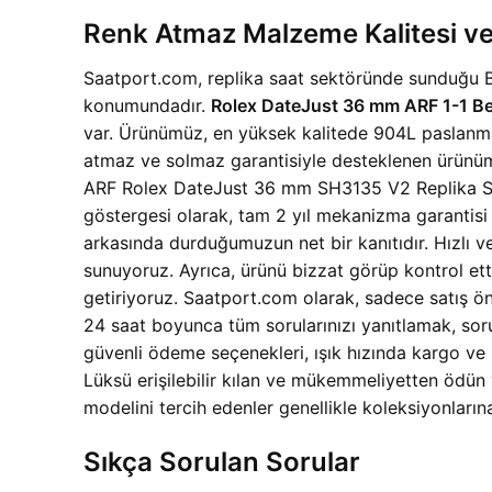
Renk Atmaz Malzeme Kalitesi ve
Saatport.com, replika saat sektöründe sunduğu Bes
konumundadır.
Rolex DateJust 36 mm ARF 1-1 Bes
var. Ürünümüz, en yüksek kalitede 904L paslanmaz ç
atmaz ve solmaz garantisiyle desteklenen ürünüm
ARF Rolex DateJust 36 mm SH3135 V2 Replika Saa
göstergesi olarak, tam 2 yıl mekanizma garantisi 
arkasında durduğumuzun net bir kanıtıdır. Hızlı ve
sunuyoruz. Ayrıca, ürünü bizzat görüp kontrol et
getiriyoruz. Saatport.com olarak, sadece satış ö
24 saat boyunca tüm sorularınızı yanıtlamak, soru
güvenli ödeme seçenekleri, ışık hızında kargo ve ke
Lüksü erişilebilir kılan ve mükemmeliyetten ödün
modelini tercih edenler genellikle koleksiyonların
Sıkça Sorulan Sorular