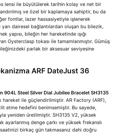
lensi ile büyütülerek tarihin kolay ve net bir
landırılmış ve özel bir kaplamaya sahiptir, bu da
er fontlar, lazer hassasiyetiyle işlenerek
ı yarı dairesel bağlantılardan oluşan bu bilezik,
ek yapısı, bileğin her hareketinde ışığı
ruyan Oysterclasp tokası ile tamamlanmıştır. Gümüş
ileğinizdeki parlak bir aksesuar seviyesine
ekanizma ARF DateJust 36
 904L Steel Silver Dial Jubilee Bracelet SH3135
 hareket ile güçlendirilmiştir. AR Factory (ARF),
aklit etme hedefini benimsemiştir. Bu sayede,
arıyla yeniden üretilmiştir. SH3135 V2, yüksek
rak ayarlanmış denge çarkı ve yüksek frekanslı
 saatinizi birkaç gün takmasanız dahi doğru