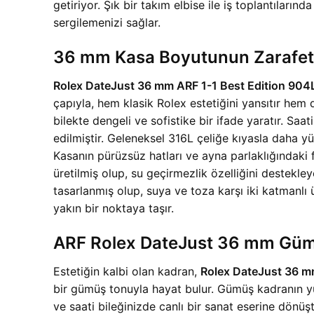
getiriyor. Şık bir takım elbise ile iş toplantıları
sergilemenizi sağlar.
36 mm Kasa Boyutunun Zarafeti 
Rolex DateJust 36 mm ARF 1-1 Best Edition 904L 
çapıyla, hem klasik Rolex estetiğini yansıtır hem
bilekte dengeli ve sofistike bir ifade yaratır. Saa
edilmiştir. Geleneksel 316L çeliğe kıyasla daha yü
Kasanın pürüzsüz hatları ve ayna parlaklığındaki 
üretilmiş olup, su geçirmezlik özelliğini destekleye
tasarlanmış olup, suya ve toza karşı iki katmanlı
yakın bir noktaya taşır.
ARF Rolex DateJust 36 mm Gümü
Estetiğin kalbi olan kadran,
Rolex DateJust 36 mm
bir gümüş tonuyla hayat bulur. Gümüş kadranın yüzey
ve saati bileğinizde canlı bir sanat eserine dönüşt