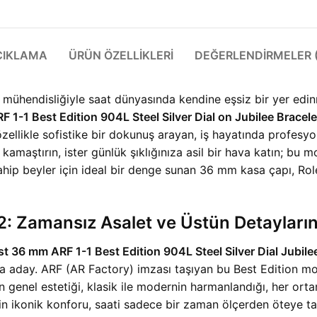
ÇIKLAMA
ÜRÜN ÖZELLIKLERI
DEĞERLENDIRMELER (
 mühendisliğiyle saat dünyasında kendine eşsiz bir yer edinm
 1-1 Best Edition 904L Steel Silver Dial on Jubilee Brace
 özellikle sofistike bir dokunuş arayan, iş hayatında profe
z kamaştırın, ister günlük şıklığınıza asil bir hava katın; bu 
sahip beyler için ideal bir denge sunan 36 mm kasa çapı, Rolex
 Zamansız Asalet ve Üstün Detayları
t 36 mm ARF 1-1 Best Edition 904L Steel Silver Dial Jubil
day. ARF (AR Factory) imzası taşıyan bu Best Edition modeli
 genel estetiği, klasik ile modernin harmanlandığı, her orta
ğin ikonik konforu, saati sadece bir zaman ölçerden öteye t