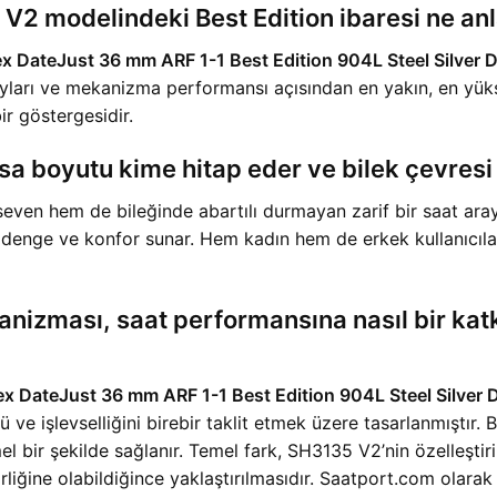
2 modelindeki Best Edition ibaresi ne an
ex DateJust 36 mm ARF 1-1 Best Edition 904L Steel Silver D
tayları ve mekanizma performansı açısından en yakın, en yüksek
ir göstergesidir.
 boyutu kime hitap eder ve bilek çevresi i
ven hem de bileğinde abartılı durmayan zarif bir saat arayan
ir denge ve konfor sunar. Hem kadın hem de erkek kullanıcılar
ması, saat performansına nasıl bir katkı s
ex DateJust 36 mm ARF 1-1 Best Edition 904L Steel Silver D
ve işlevselliğini birebir taklit etmek üzere tasarlanmıştır. B
el bir şekilde sağlanır. Temel fark, SH3135 V2’nin özelleşti
irliğine olabildiğince yaklaştırılmasıdır. Saatport.com olar