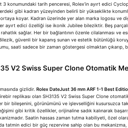
 3 konumundaki tarih penceresi, Rolex’in ayırt edici Cyclops 
lerdeki gibi kadran yüzeyinden belirli bir yükseklikte konum
a ortaya koyar. Kadran üzerinde yer alan marka logosu ve diğ
 ayırt edici özelliği ise ikonik Jubilee bileziktir. Beş parçal
ahatlık sağlar. Her bir bağlantının özenle cilalanması ve esn
. Bilezik, güvenli bir kapanış sunan ve estetik bütünlüğü ko
yumu, saati sadece bir zaman göstergesi olmaktan çıkarıp, b
135 V2 Swiss Super Clone Otomatik M
zmasında gizlidir.
Rolex DateJust 36 mm ARF 1-1 Best Edition
 birebir replikası olan SH3135 V2 Swiss Super Clone otomatik
her bir bileşenini, görünümünü ve işlevselliğini kusursuzca t
ğişimi gibi kritik özellikler, orijinaline sadık kalınarak baş
ekanizmadır. Saatin hassas zaman tutma kabiliyeti, özel ola
nda tatmin edici bir güç rezervine sahip olan bu mekanizma,