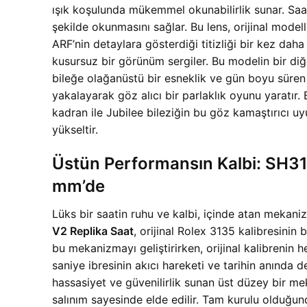
ışık koşulunda mükemmel okunabilirlik sunar. Saat
şekilde okunmasını sağlar. Bu lens, orijinal model
ARF’nin detaylara gösterdiği titizliği bir kez dah
kusursuz bir görünüm sergiler. Bu modelin bir diğer
bileğe olağanüstü bir esneklik ve gün boyu süren r
yakalayarak göz alıcı bir parlaklık oyunu yaratır
kadran ile Jubilee bileziğin bu göz kamaştırıcı u
yükseltir.
Üstün Performansın Kalbi: SH3
mm’de
Lüks bir saatin ruhu ve kalbi, içinde atan mekani
V2 Replika Saat
, orijinal Rolex 3135 kalibresinin
bu mekanizmayı geliştirirken, orijinal kalibrenin 
saniye ibresinin akıcı hareketi ve tarihin anında de
hassasiyet ve güvenilirlik sunan üst düzey bir m
salınım sayesinde elde edilir. Tam kurulu olduğu