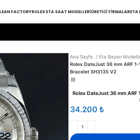
LEAN FACTORY
ROLEX ETA SAAT MODELLERI
ÜRETICI FIRMALAR
ETA
Ana Sayfa
Eta Bayan Modell
Rolex DateJust 36 mm ARF 1-1 
Bracelet SH3135 V2
Rolex DateJust 36 mm ARF 1-
₺