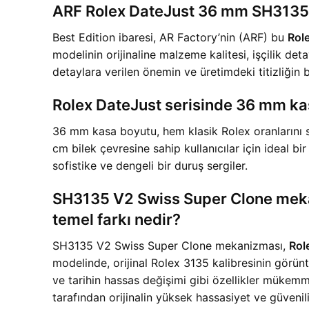
ARF Rolex DateJust 36 mm SH3135 V
Best Edition ibaresi, AR Factory’nin (ARF) bu
Rol
modelinin orijinaline malzeme kalitesi, işçilik de
detaylara verilen önemin ve üretimdeki titizliğin b
Rolex DateJust serisinde 36 mm kasa
36 mm kasa boyutu, hem klasik Rolex oranlarını se
cm bilek çevresine sahip kullanıcılar için ideal b
sofistike ve dengeli bir duruş sergiler.
SH3135 V2 Swiss Super Clone mekaniz
temel farkı nedir?
SH3135 V2 Swiss Super Clone mekanizması,
Rol
modelinde, orijinal Rolex 3135 kalibresinin görüntü 
ve tarihin hassas değişimi gibi özellikler mükemm
tarafından orijinalin yüksek hassasiyet ve güvenil