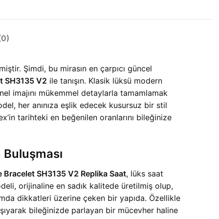
0)
iştir. Şimdi, bu mirasın en çarpıcı güncel
let SH3135 V2
ile tanışın. Klasik lüksü modern
syonel imajını mükemmel detaylarla tamamlamak
model, her anınıza eşlik edecek kusursuz bir stil
’in tarihteki en beğenilen oranlarını bileğinize
n Buluşması
ee Bracelet SH3135 V2 Replika Saat
, lüks saat
, orijinaline en sadık kalitede üretilmiş olup,
mda dikkatleri üzerine çeken bir yapıda. Özellikle
aşıyarak bileğinizde parlayan bir mücevher haline