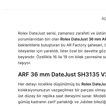
A
Rolex DateJust serisi, zamansız zarafeti ve üstün
yorumlarından biri olan
Rolex DateJust 36 mm ARF
beklentilerle buluşturan bu AR Factory şaheseri,
isteyenler için yaratıldı. İster özel bir davette gö
beyanıdır. Özellikle 16 ila 19 cm bilek çevresine 
taşıyor.
ARF 36 mm DateJust SH3135 V2:
Her detayı incelikle düşünülmüş bu
Rolex DateJus
koleksiyonunuzun vazgeçilmez bir parçası olmaya a
üst düzey bir replika saat deneyimi sunar. Modelin
gümüş kadranın zarif parlaklığı ve Jubilee bilezi