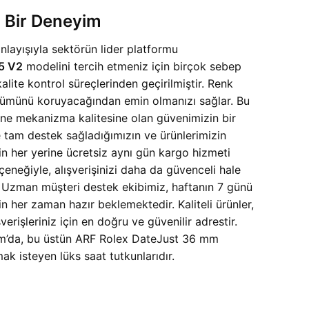
ı Bir Deneyim
nlayışıyla sektörün lider platformu
35 V2
modelini tercih etmeniz için birçok sebep
lite kontrol süreçlerinden geçirilmiştir. Renk
ünümünü koruyacağından emin olmanızı sağlar. Bu
e mekanizma kalitesine olan güvenimizin bir
e tam destek sağladığımızın ve ürünlerimizin
nin her yerine ücretsiz aynı gün kargo hizmeti
neğiyle, alışverişinizi daha da güvenceli hale
. Uzman müşteri destek ekibimiz, haftanın 7 günü
 her zaman hazır beklemektedir. Kaliteli ürünler,
erişleriniz için en doğru ve güvenilir adrestir.
com’da, bu üstün ARF Rolex DateJust 36 mm
ak isteyen lüks saat tutkunlarıdır.