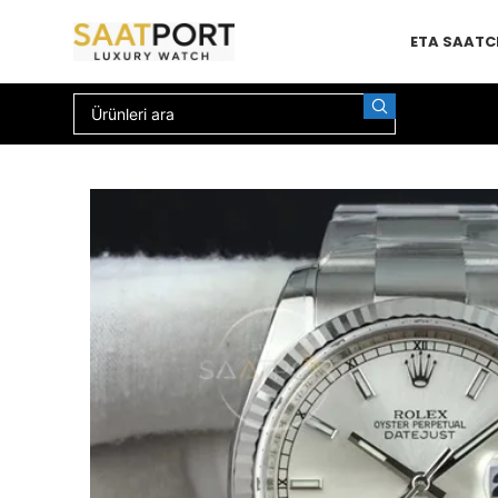
ETA SAAT
C