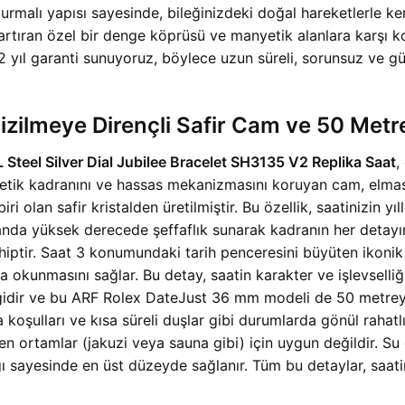
alı yapısı sayesinde, bileğinizdeki doğal hareketlerle ken
ı artıran özel bir denge köprüsü ve manyetik alanlara karşı k
yıl garanti sunuyoruz, böylece uzun süreli, sorunsuz ve gü
zilmeye Dirençli Safir Cam ve 50 Metr
Steel Silver Dial Jubilee Bracelet SH3135 V2 Replika Saat
,
etik kadranını ve hassas mekanizmasını koruyan cam, elmas 
i olan safir kristalden üretilmiştir. Bu özellik, saatinizin yı
manda yüksek derecede şeffaflık sunarak kadranın her detayı
ptir. Saat 3 konumundaki tarih penceresini büyüten ikonik C
ca okunmasını sağlar. Bu detay, saatin karakter ve işlevsell
liğidir ve bu ARF Rolex DateJust 36 mm modeli de 50 metreye
koşulları ve kısa süreli duşlar gibi durumlarda gönül rahatlı
ren ortamlar (jakuzi veya sauna gibi) için uygun değildir. Su 
 sayesinde en üst düzeyde sağlanır. Tüm bu detaylar, saatin