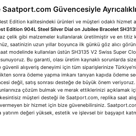
 Saatport.com Güvencesiyle Ayrıcalıkl
t Edition kalitesindeki ürünleri ve müşteri odaklı hizmet a
t Edition 904L Steel Silver Dial on Jubilee Bracelet SH31
elik gibi malzemeler kullanılarak üretilmiştir ve en titiz ka
üz, saatinizin uzun yıllar boyunca ilk günkü göz alıcı gör
t modelinde kullanılan üstün SH3135 V2 Swiss Super Clon
sunuyoruz. Bu garanti, olası üretim kaynaklı sorunlarda siz
 güvenli alışveriş deneyimi için tüm siparişlerinize Türkiye’
tikten sonra ödeme yapma imkanı tanıyan kapıda ödeme seçe
ncesi değil, satış sonrası desteğe de büyük önem veriyoruz
nlarınıza çözüm bulmak ve merak ettiklerinizi açıklamak için
sintisiz müşteri desteği ile Saatport.com, replika saat alışv
 vermeyen bir hizmet için bize güvenebilirsiniz. Saatport.
a yatırım değeri yüksek, estetik ve işlevsel bir başyapıt katm