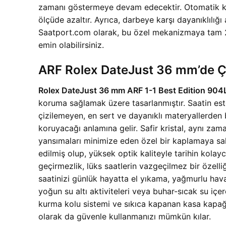
zamanı göstermeye devam edecektir. Otomatik kurm
ölçüde azaltır. Ayrıca, darbeye karşı dayanıklılığ
Saatport.com olarak, bu özel mekanizmaya tam 2 
emin olabilirsiniz.
ARF Rolex DateJust 36 mm’de Çi
Rolex DateJust 36 mm ARF 1-1 Best Edition 904L 
koruma sağlamak üzere tasarlanmıştır. Saatin est
çizilemeyen, en sert ve dayanıklı materyallerden bir
koruyacağı anlamına gelir. Safir kristal, aynı za
yansımaları minimize eden özel bir kaplamaya sahi
edilmiş olup, yüksek optik kaliteyle tarihin kolay
geçirmezlik, lüks saatlerin vazgeçilmez bir özel
saatinizi günlük hayatta el yıkama, yağmurlu hava 
yoğun su altı aktiviteleri veya buhar-sıcak su içe
kurma kolu sistemi ve sıkıca kapanan kasa kapağı
olarak da güvenle kullanmanızı mümkün kılar.