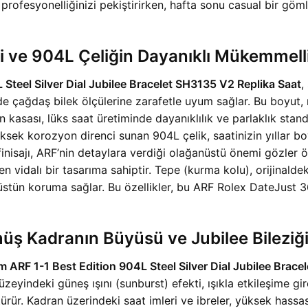
nda profesyonelliğinizi pekiştirirken, hafta sonu casual bir g
ve 904L Çeliğin Dayanıklı Mükemmelli
Steel Silver Dial Jubilee Bracelet SH3135 V2 Replika Saat
,
 de çağdaş bilek ölçülerine zarafetle uyum sağlar. Bu boyut
tin kasası, lüks saat üretiminde dayanıklılık ve parlaklık st
ksek korozyon direnci sunan 904L çelik, saatinizin yıllar boyu
finisajı, ARF’nin detaylara verdiği olağanüstü önemi gözler 
n vidalı bir tasarıma sahiptir. Tepe (kurma kolu), orijinaldeki 
 üstün koruma sağlar. Bu özellikler, bu ARF Rolex DateJust 3
ş Kadranın Büyüsü ve Jubilee Bileziğ
 ARF 1-1 Best Edition 904L Steel Silver Dial Jubilee Brace
indeki güneş ışını (sunburst) efekti, ışıkla etkileşime girere
ürür. Kadran üzerindeki saat imleri ve ibreler, yüksek hassasi