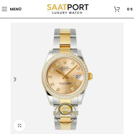
MENÜ
0
₺
Büyütmek için tıklayın