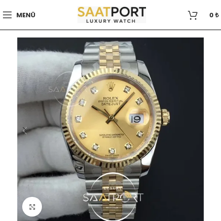
MENÜ
0
₺
Büyütmek için tıklayın