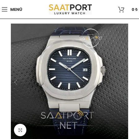
MENÜ
0
₺
Büyütmek için tıklayın