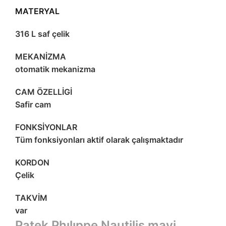
MATERYAL
316 L saf çelik
MEKANİZMA
otomatik mekanizma
CAM ÖZELLİGİ
Safir cam
FONKSİYONLAR
Tüm fonksiyonları aktif olarak çalışmaktadır
KORDON
Çelik
TAKVİM
var
Patek Phılıppe Nautilis mavi