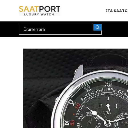
ETA SAAT
C