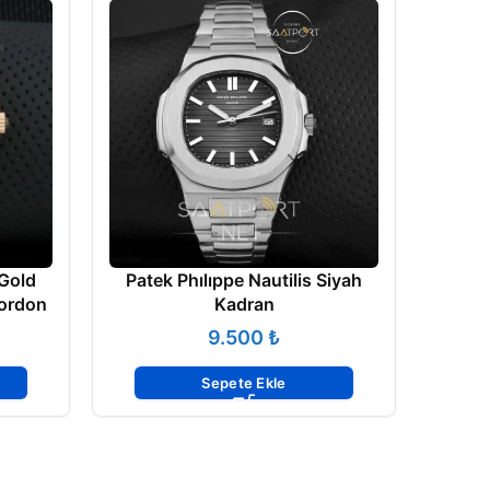
 Gold
Patek Phılıppe Nautilis Siyah
Kordon
Kadran
₺
Pate
Sepete Ekle