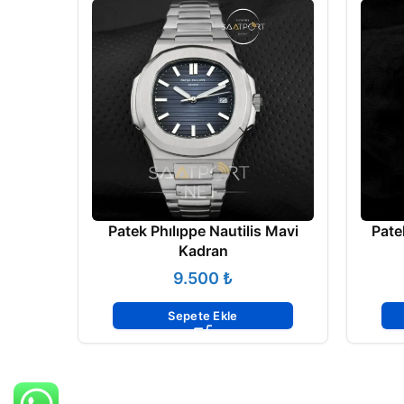
Patek Phılıppe Nautilis Mavi
Pate
Kadran
₺
Sepete Ekle