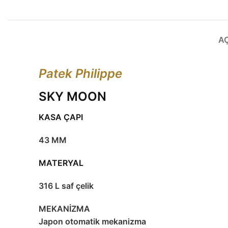
A
Patek Philippe
SKY MOON
KASA ÇAPI
43 MM
MATERYAL
316 L saf çelik
MEKANİZMA
Japon otomatik mekanizma