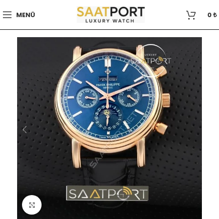
MENÜ
0
₺
Büyütmek için tıklayın