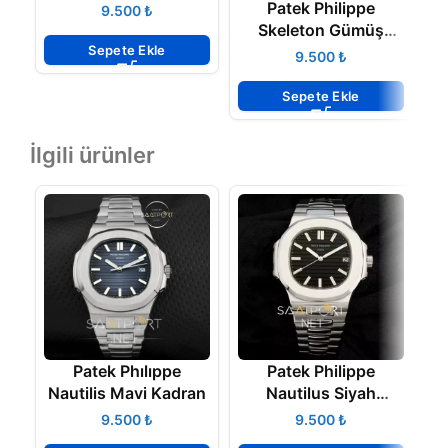
Patek Philippe
₺
Skeleton Gümüş
Sepete Ekle
Kasa
₺
Sepete Ekle
İlgili ürünler
Patek Phılıppe
Patek Philippe
Nautilis Mavi Kadran
Nautilus Siyah
Kadran
₺
₺