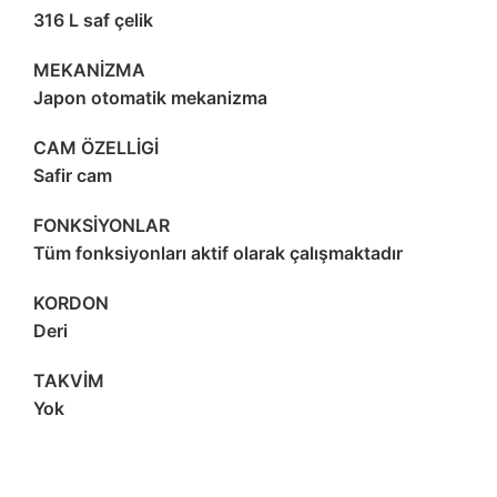
316 L saf çelik
MEKANİZMA
Japon otomatik mekanizma
CAM ÖZELLİGİ
Safir cam
FONKSİYONLAR
Tüm fonksiyonları aktif olarak çalışmaktadır
KORDON
Deri
TAKVİM
Yok
Patek Philippe Otomatik Kol Saati
Mavi Kadran