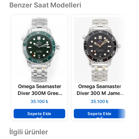
Benzer Saat Modelleri
Omega Seamaster
Omega Seamaster
Diver 300M Green
Diver 300 M James
Steel Super Clone Eta
Bond Super Clone
D
₺
₺
Eta
Sepete Ekle
Sepete Ekle
İlgili ürünler