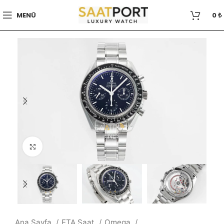
MENÜ
0
₺
Büyütmek için tıklayın
Ana Sayfa
ETA Saat
Omega