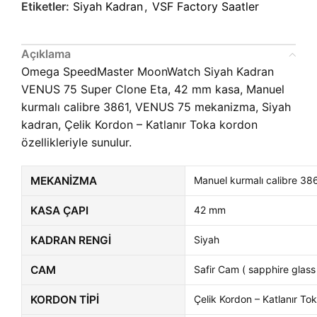
Etiketler:
Siyah Kadran
,
VSF Factory Saatler
Açıklama
Omega SpeedMaster MoonWatch Siyah Kadran
VENUS 75 Super Clone Eta, 42 mm kasa, Manuel
kurmalı calibre 3861, VENUS 75 mekanizma, Siyah
kadran, Çelik Kordon – Katlanır Toka kordon
özellikleriyle sunulur.
MEKANIZMA
Manuel kurmalı calibre 3
KASA ÇAPI
42 mm
KADRAN RENGI
Siyah
CAM
Safir Cam ( sapphire glass
KORDON TIPI
Çelik Kordon – Katlanır To