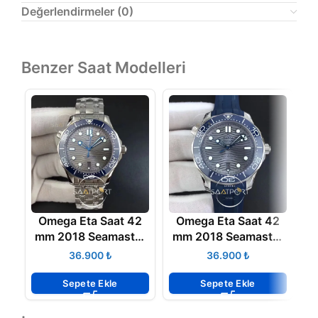
Değerlendirmeler (0)
Benzer Saat Modelleri
Omega Eta Saat 42
Omega Eta Saat 42
O
mm 2018 Seamaster
mm 2018 Seamaster
Diver 300M VSF Best
Diver 300M VSF Blue
₺
₺
Edition Blue Ceramic
Ceramic Gray Dial on
Gray
Blue
Sepete Ekle
Sepete Ekle