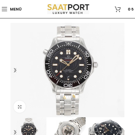
MENÜ
0
₺
Büyütmek için tıklayın