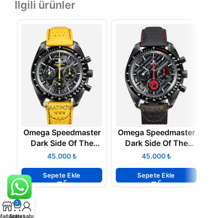
İlgili ürünler
Omega Speedmaster
Omega Speedmaster
O
Dark Side Of The
Dark Side Of The
Moon Yellow Apollo 8
Moon Alinghi Calibre
M
₺
₺
Calibre 3869 Super
1865 Super Clone
Clone ETA
ETA
Sepete Ekle
Sepete Ekle
0
Mağaza
Sepet
Hesabım