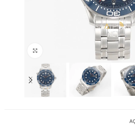
Büyütmek için tıklayın
A