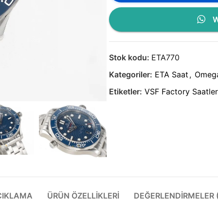
W
Stok kodu:
ETA770
Kategoriler:
ETA Saat
,
Omeg
Etiketler:
VSF Factory Saatler
ÇIKLAMA
ÜRÜN ÖZELLIKLERI
DEĞERLENDIRMELER (