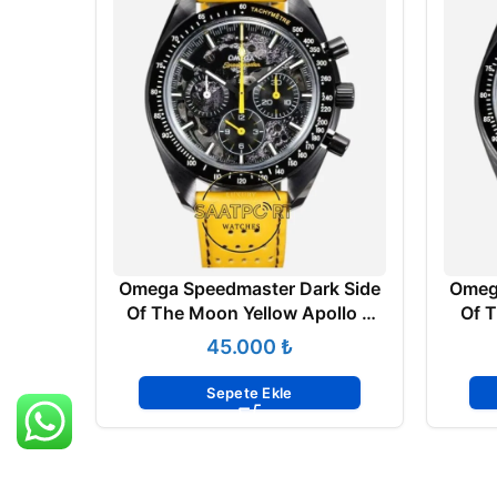
Omega Speedmaster Dark Side
Omeg
Of The Moon Yellow Apollo 8
Of T
Calibre 3869 Super Clone ETA
1
₺
Sepete Ekle