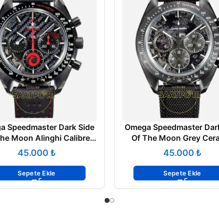
a Speedmaster Dark Side
Omega Speedmaster Dark
he Moon Alinghi Calibre
Of The Moon Grey Cer
865 Super Clone ETA
Calibre 3869 Super Clon
₺
₺
Sepete Ekle
Sepete Ekle