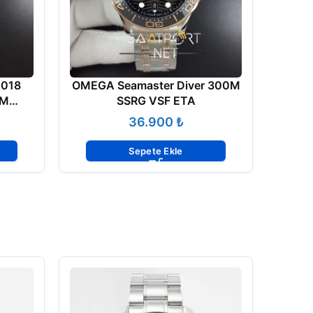
018
OMEGA Seamaster Diver 300M
0M
SSRG VSF ETA
0
₺
Sepete Ekle