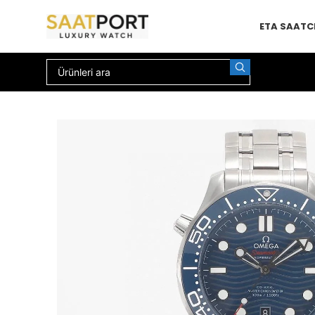
ETA SAAT
C