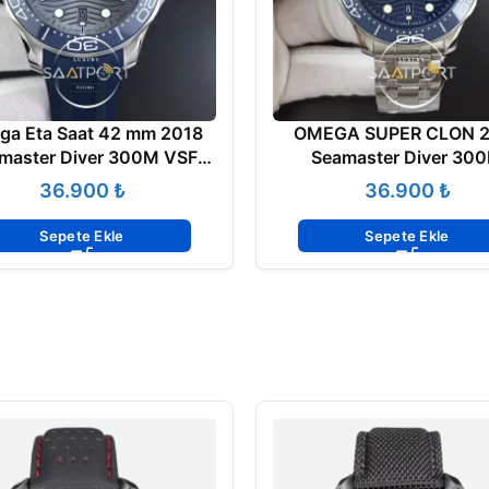
a Eta Saat 42 mm 2018
OMEGA SUPER CLON 2
master Diver 300M VSF
Seamaster Diver 30
Ceramic Gray Dial on Blue
VSFACTORY A880
₺
₺
Sepete Ekle
Sepete Ekle