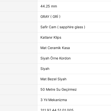
44.25 mm
GRAY ( GRİ )
Safir Cam ( sapphire glass )
Katlanır Klips
Mat Ceramik Kasa
Siyah Örne Kordon
Siyah
Mat Bezel Siyah
50 Metre Su Geçirmez
3 Yıl Mekanizma
311.92.44.51.01.005