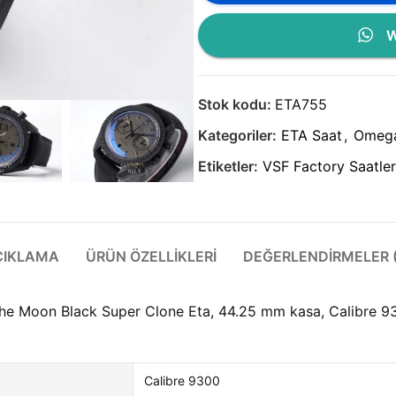
W
Stok kodu:
ETA755
Kategoriler:
ETA Saat
,
Omeg
Etiketler:
VSF Factory Saatler
ÇIKLAMA
ÜRÜN ÖZELLIKLERI
DEĞERLENDIRMELER (
Moon Black Super Clone Eta, 44.25 mm kasa, Calibre 930
Calibre 9300