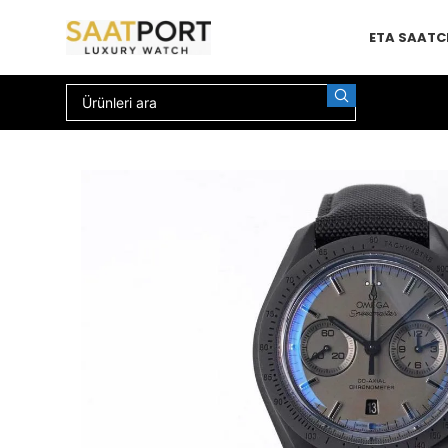
ETA SAAT
C