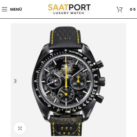
MENÜ
0
₺
Büyütmek için tıklayın