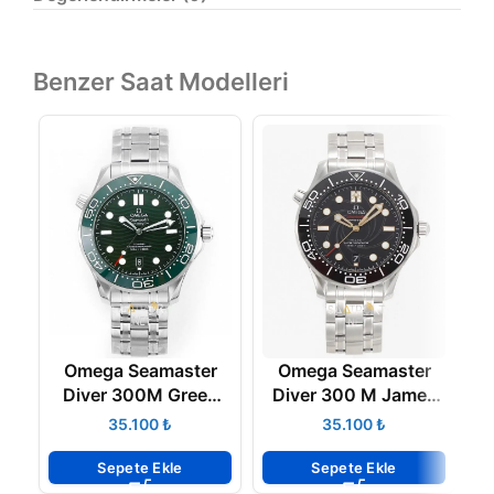
Benzer Saat Modelleri
Omega Seamaster
Omega Seamaster
Diver 300M Green
Diver 300 M James
Steel Super Clone Eta
Bond Super Clone
D
₺
₺
Eta
Sepete Ekle
Sepete Ekle