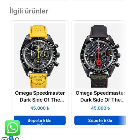
İlgili ürünler
Omega Speedmaster
Omega Speedmaster
O
Dark Side Of The
Dark Side Of The
Moon Yellow Apollo 8
Moon Alinghi Calibre
M
₺
₺
Calibre 3869 Super
1865 Super Clone
Clone ETA
ETA
Sepete Ekle
Sepete Ekle
0