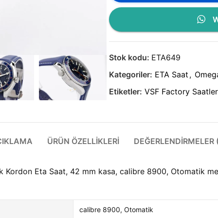
W
Stok kodu:
ETA649
Kategoriler:
ETA Saat
,
Omeg
Etiketler:
VSF Factory Saatler
ÇIKLAMA
ÜRÜN ÖZELLIKLERI
DEĞERLENDIRMELER (
Kordon Eta Saat, 42 mm kasa, calibre 8900, Otomatik meka
calibre 8900, Otomatik