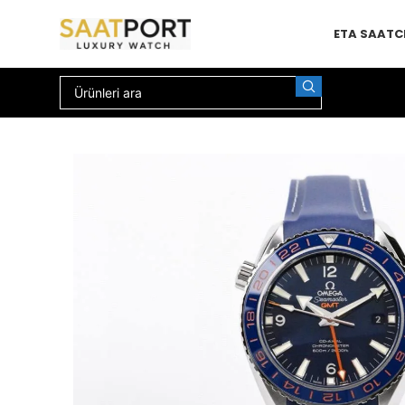
ETA SAAT
C