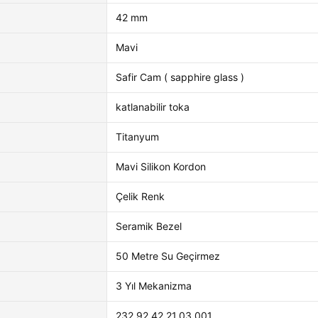
42 mm
Mavi
Safir Cam ( sapphire glass )
katlanabilir toka
Titanyum
Mavi Silikon Kordon
Çelik Renk
Seramik Bezel
50 Metre Su Geçirmez
3 Yıl Mekanizma
232.92.42.21.03.001