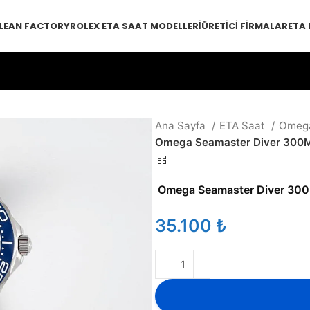
LEAN FACTORY
ROLEX ETA SAAT MODELLERI
ÜRETICI FIRMALAR
ETA
Ana Sayfa
ETA Saat
Omeg
Omega Seamaster Diver 300M G
Omega Seamaster Diver 300M
₺