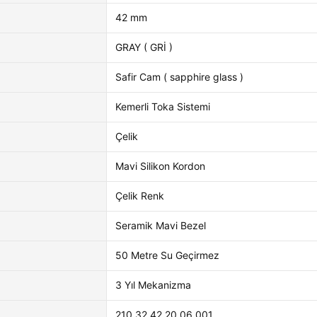
42 mm
GRAY ( GRİ )
Safir Cam ( sapphire glass )
Kemerli Toka Sistemi
Çelik
Mavi Silikon Kordon
Çelik Renk
Seramik Mavi Bezel
50 Metre Su Geçirmez
3 Yıl Mekanizma
210.32.42.20.06.001