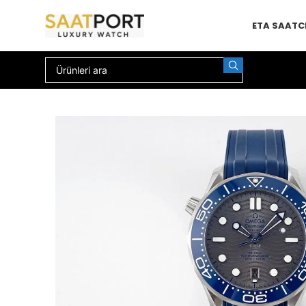
ETA SAAT
C