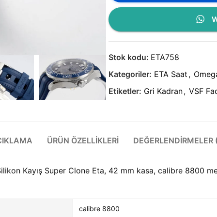
W
Stok kodu:
ETA758
Kategoriler:
ETA Saat
,
Omeg
Etiketler:
Gri Kadran
,
VSF Fac
ÇIKLAMA
ÜRÜN ÖZELLIKLERI
DEĞERLENDIRMELER (
ikon Kayış Super Clone Eta, 42 mm kasa, calibre 8800 me
calibre 8800