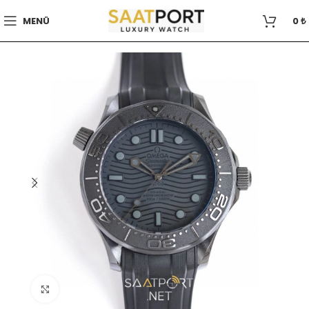
MENÜ
0
₺
Büyütmek için tıklayın