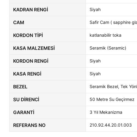
KADRAN RENGI
Siyah
CAM
Safir Cam ( sapphire gl
KORDON TIPI
katlanabilir toka
KASA MALZEMESI
Seramik (Seramic)
KORDON RENGI
Siyah
KASA RENGI
Siyah
BEZEL
Seramik Bezel, Tek Yönl
SU DIRENCI
50 Metre Su Geçirmez
GARANTI
3 Yıl Mekanizma
REFERANS NO
210.92.44.20.01.003