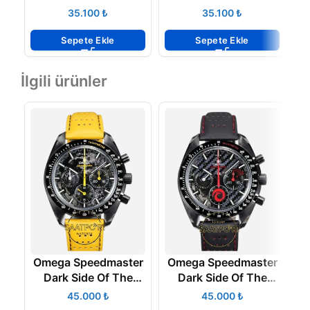
Steel Super Clone Eta
Bond Super Clone
D
₺
₺
Eta
Sepete Ekle
Sepete Ekle
İlgili ürünler
Omega Speedmaster
Omega Speedmaster
O
Dark Side Of The
Dark Side Of The
Moon Yellow Apollo 8
Moon Alinghi Calibre
M
₺
₺
Calibre 3869 Super
1865 Super Clone