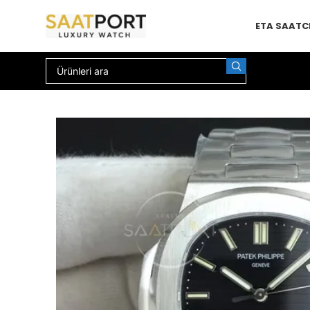
ETA SAAT
C