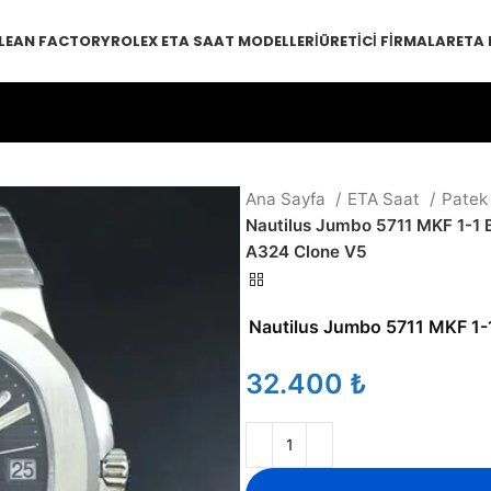
LEAN FACTORY
ROLEX ETA SAAT MODELLERI
ÜRETICI FIRMALAR
ETA
Ana Sayfa
ETA Saat
Patek
Nautilus Jumbo 5711 MKF 1-1 B
A324 Clone V5
Nautilus Jumbo 5711 MKF 1-1 
₺