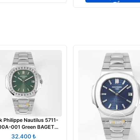
k Philippe Nautilus 5711-
00A-001 Green BAGET
Super Clone Eta
₺