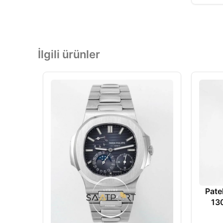
İlgili ürünler
Pate
13