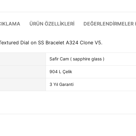
ÇIKLAMA
ÜRÜN ÖZELLIKLERI
DEĞERLENDIRMELER (
Textured Dial on SS Bracelet A324 Clone V5.
Safir Cam ( sapphire glass )
904 L Çelik
3 Yıl Garanti