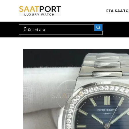
ETA SAAT
C