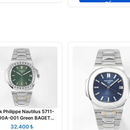
k Philippe Nautilus 5711-
00A-001 Green BAGET
Super Clone Eta
₺