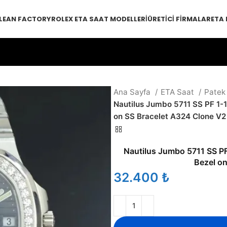
LEAN FACTORY
ROLEX ETA SAAT MODELLERI
ÜRETICI FIRMALAR
ETA
Ana Sayfa
ETA Saat
Patek
Nautilus Jumbo 5711 SS PF 1-1
on SS Bracelet A324 Clone V2
Nautilus Jumbo 5711 SS PF
Bezel o
₺