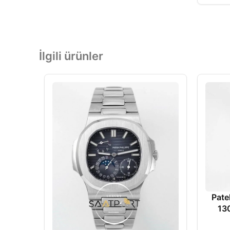
İlgili ürünler
Pate
13