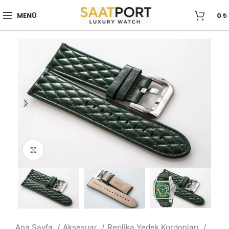
MENÜ
0
₺
Büyütmek için tıklayın
Ana Sayfa
Aksesuar
Replika Yedek Kordonları