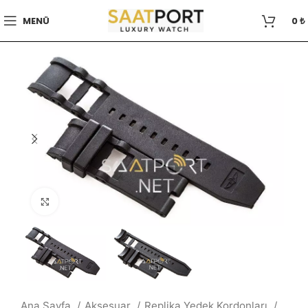
MENÜ
0
₺
Büyütmek için tıklayın
Ana Sayfa
Aksesuar
Replika Yedek Kordonları