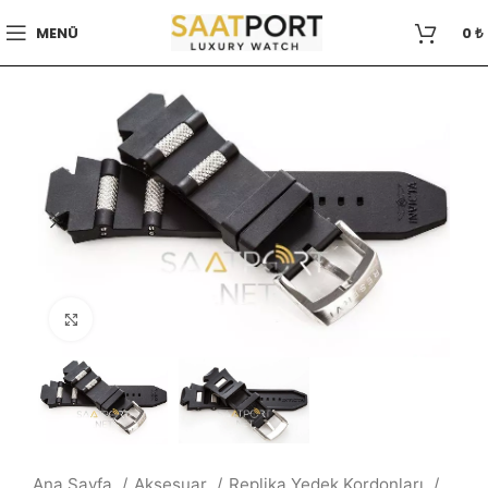
MENÜ
0
₺
Büyütmek için tıklayın
Ana Sayfa
Aksesuar
Replika Yedek Kordonları