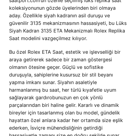
saatport.com’un özenle seçilmiş lüks replika saat
koleksiyonunun gözde üyelerinden biri olmaya
aday. Özellikle siyah kadranın asil duruşu ve
güvenilir 3135 mekanizmasının hassasiyeti, bu Lüks
Siyah Kadran 3135 ETA Mekanizmalı Rolex Replika
Saat modelini vazgeçilmez kılıyor.
Bu özel Rolex ETA Saat, estetik ve işlevselliği bir
araya getirerek sadece bir zaman göstergesi
olmanın ötesine geçer. Güçlü ve sofistike
duruşuyla, sahiplerine kusursuz bir stil beyanı
yapma imkanı sunar. Siyahın asaletiyle
harmanlanmış bu saat, her türlü kıyafetle uyum
sağlayarak gardırobunuzun en çok yönlü
parçalarından biri haline gelir. Kararlı ve dinamik
bireyler için tasarlanmış olan bu model, gündelik
hayattan özel anlara kadar her ortamda size eşlik
ederken, İsviçre mühendisliğinin getirdiği
hassasiyetle zamanı size en doğru şekilde sunar.