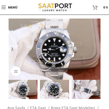
MENÜ
0
₺
Büyütmek için tıklayın
Ana Sayfa
ETA Saat
Rolex ETA Saat Modelleri