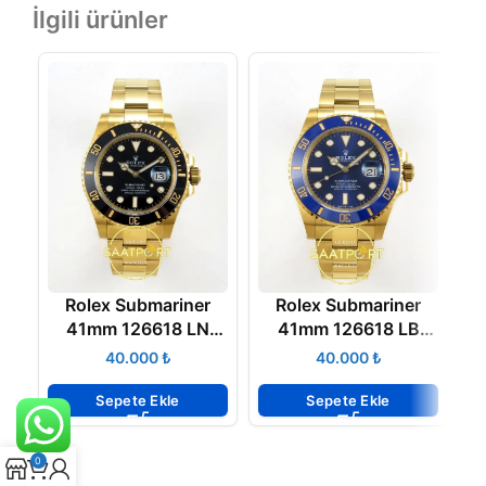
İlgili ürünler
Rolex Submariner
Rolex Submariner
41mm 126618 LN
41mm 126618 LB
Black Yellow Gold
Blue Yellow Gold VSF
B
₺
₺
VSF Factory Eta Saat
Factory Eta Saat
B
Sepete Ekle
Sepete Ekle
0