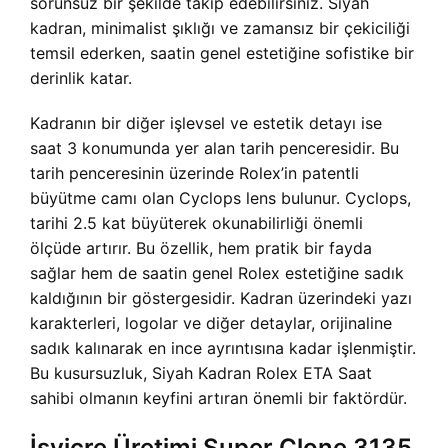
sorunsuz bir şekilde takip edebilirsiniz. Siyah
kadran, minimalist şıklığı ve zamansız bir çekiciliği
temsil ederken, saatin genel estetiğine sofistike bir
derinlik katar.
Kadranın bir diğer işlevsel ve estetik detayı ise
saat 3 konumunda yer alan tarih penceresidir. Bu
tarih penceresinin üzerinde Rolex’in patentli
büyütme camı olan Cyclops lens bulunur. Cyclops,
tarihi 2.5 kat büyüterek okunabilirliği önemli
ölçüde artırır. Bu özellik, hem pratik bir fayda
sağlar hem de saatin genel Rolex estetiğine sadık
kaldığının bir göstergesidir. Kadran üzerindeki yazı
karakterleri, logolar ve diğer detaylar, orijinaline
sadık kalınarak en ince ayrıntısına kadar işlenmiştir.
Bu kusursuzluk, Siyah Kadran Rolex ETA Saat
sahibi olmanın keyfini artıran önemli bir faktördür.
İsviçre Üretimi Super Clone 3135