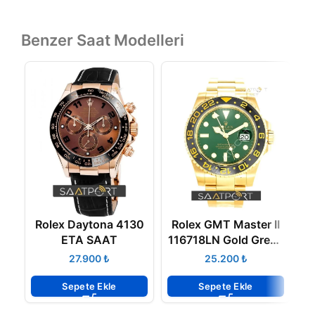
Benzer Saat Modelleri
Rolex Daytona 4130
Rolex GMT Master II
R
ETA SAAT
116718LN Gold Green
ETA 3186 ETA
₺
₺
Sepete Ekle
Sepete Ekle