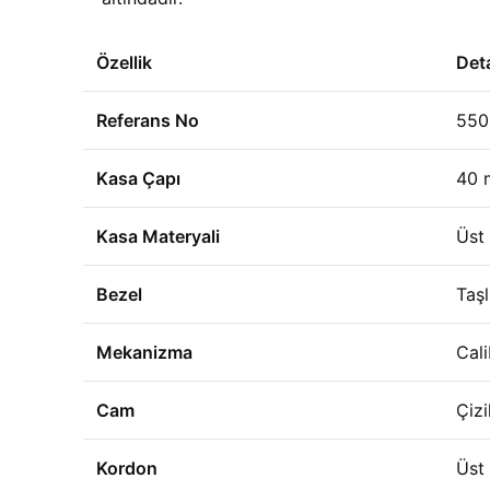
Özellik
Det
Referans No
550
Kasa Çapı
40
Kasa Materyali
Üst 
Bezel
Taşl
Mekanizma
Cal
Cam
Çizi
Kordon
Üst