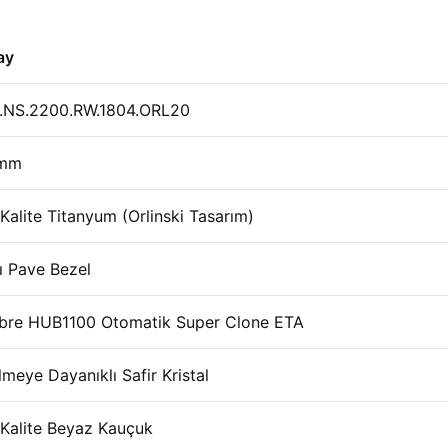
ay
.NS.2200.RW.1804.ORL20
 mm
Kalite Titanyum (Orlinski Tasarım)
ı Pave Bezel
ibre HUB1100 Otomatik Super Clone ETA
lmeye Dayanıklı Safir Kristal
 Kalite Beyaz Kauçuk