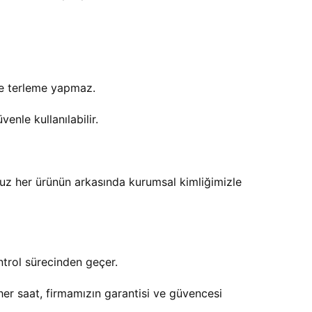
ve terleme yapmaz.
nle kullanılabilir.
z her ürünün arkasında kurumsal kimliğimizle
ntrol sürecinden geçer.
her saat, firmamızın garantisi ve güvencesi