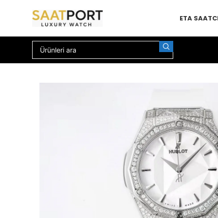
ETA SAAT
C