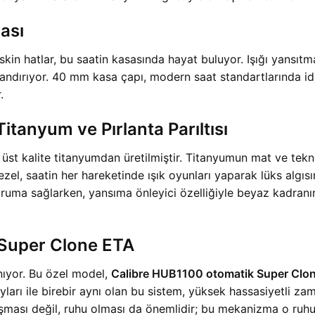
yası
eskin hatlar, bu saatin kasasında hayat buluyor. Işığı yansıt
andırıyor. 40 mm kasa çapı, modern saat standartlarında id
.
tanyum ve Pırlanta Parıltısı
en üst kalite titanyumdan üretilmiştir. Titanyumun mat ve tekn
ezel, saatin her hareketinde ışık oyunları yaparak lüks algısın
uma sağlarken, yansıma önleyici özelliğiyle beyaz kadranın
Super Clone ETA
nıyor. Bu özel model,
Calibre HUB1100 otomatik Super Cl
ları ile birebir aynı olan bu sistem, yüksek hassasiyetli za
şması değil, ruhu olması da önemlidir; bu mekanizma o ruhu 