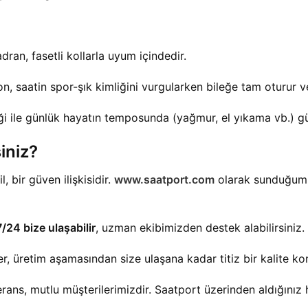
ran, fasetli kollarla uyum içindedir.
n, saatin spor-şık kimliğini vurgularken bileğe tam oturur 
i ile günlük hayatın temposunda (yağmur, el yıkama vb.) güve
iniz?
, bir güven ilişkisidir.
www.saatport.com
olarak sunduğumu
7/24 bize ulaşabilir
, uzman ekibimizden destek alabilirsiniz.
r, üretim aşamasından size ulaşana kadar titiz bir kalite ko
rans, mutlu müşterilerimizdir. Saatport üzerinden aldığınız 