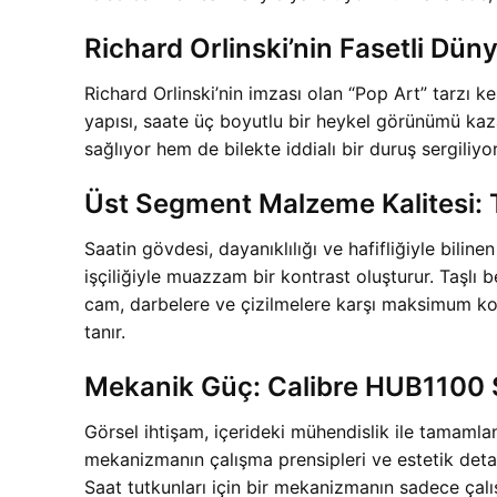
Richard Orlinski’nin Fasetli Dün
Richard Orlinski’nin imzası olan “Pop Art” tarzı k
yapısı, saate üç boyutlu bir heykel görünümü kaz
sağlıyor hem de bilekte iddialı bir duruş sergiliyor
Üst Segment Malzeme Kalitesi: Ti
Saatin gövdesi, dayanıklılığı ve hafifliğiyle bilin
işçiliğiyle muazzam bir kontrast oluşturur. Taşlı b
cam, darbelere ve çizilmelere karşı maksimum kor
tanır.
Mekanik Güç: Calibre HUB1100 
Görsel ihtişam, içerideki mühendislik ile tamamla
mekanizmanın çalışma prensipleri ve estetik detay
Saat tutkunları için bir mekanizmanın sadece çalı