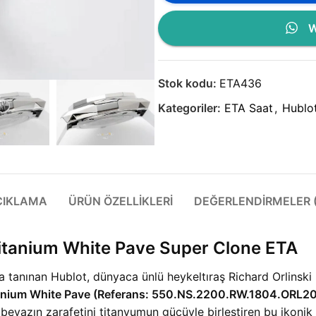
W
Stok kodu:
ETA436
Kategoriler:
ETA Saat
,
Hublot
ÇIKLAMA
ÜRÜN ÖZELLIKLERI
DEĞERLENDIRMELER (
 Titanium White Pave Super Clone ETA
a tanınan Hublot, dünyaca ünlü heykeltıraş Richard Orlinski i
itanium White Pave (Referans: 550.NS.2200.RW.1804.ORL20
, beyazın zarafetini titanyumun gücüyle birleştiren bu ikonik