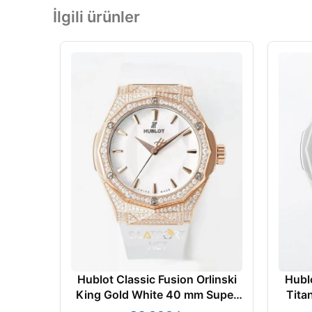
İlgili ürünler
Hublot Classic Fusion Orlinski
Hublo
King Gold White 40 mm Super
Tita
Clone ETA