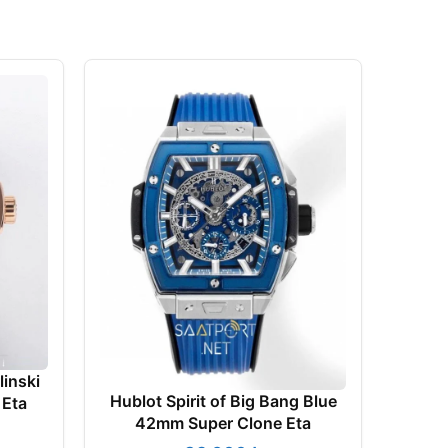
linski
Hublot Spirit of Big Bang Blue
Hubl
 Eta
42mm Super Clone Eta
İskel