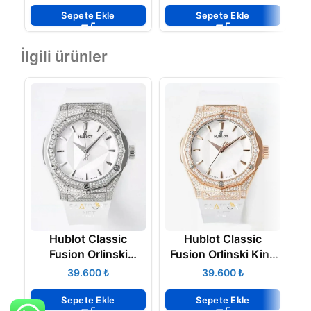
Clone Eta
Clone Eta
Sepete Ekle
Sepete Ekle
İlgili ürünler
Hublot Classic
Hublot Classic
Fusion Orlinski
Fusion Orlinski King
Titanium White Pave
Gold White 40 mm
₺
₺
Super Clone ETA
Super Clone ETA
Sepete Ekle
Sepete Ekle