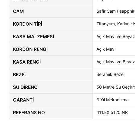
CAM
Safir Cam ( sapphir
KORDON TIPI
Titanyum, Katlanır K
KASA MALZEMESI
Açık Mavi ve Beya
KORDON RENGI
Açık Mavi
KASA RENGI
Açık Mavi ve Beya
BEZEL
Seramik Bezel
SU DIRENCI
50 Metre Su Geçir
GARANTI
3 Yıl Mekanizma
REFERANS NO
411.EX.5120.NR