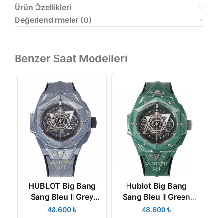
Ürün Özellikleri
Değerlendirmeler (0)
Benzer Saat Modelleri
HUBLOT Big Bang
Hublot Big Bang
Sang Bleu II Grey
Sang Bleu II Green
Ceramıc 45mm Super
Ceramic 45mm Super
K
₺
₺