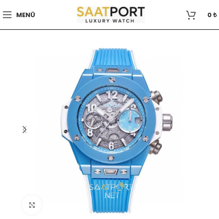
MENÜ
0
₺
Büyütmek için tıklayın