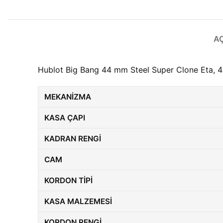
A
Hublot Big Bang 44 mm Steel Super Clone Eta, 44
MEKANIZMA
KASA ÇAPI
KADRAN RENGI
CAM
KORDON TIPI
KASA MALZEMESI
KORDON RENGI