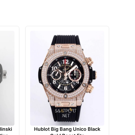
linski
Hublot Big Bang Unico Black
Hubl