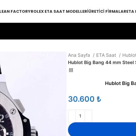
LEAN FACTORY
ROLEX ETA SAAT MODELLERI
ÜRETICI FIRMALAR
ETA
Ana Sayfa
ETA Saat
Hublo
Hublot Big Bang 44 mm Steel 
Hublot Big B
₺