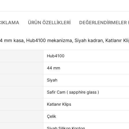
ÇIKLAMA
ÜRÜN ÖZELLIKLERI
DEĞERLENDIRMELER (
 mm kasa, Hub4100 mekanizma, Siyah kadran, Katlanır Klips
Hub4100
44 mm
Siyah
Safir Cam ( sapphire glass )
Katlanır Klips
Çelik
Siyah Silikon Kordon