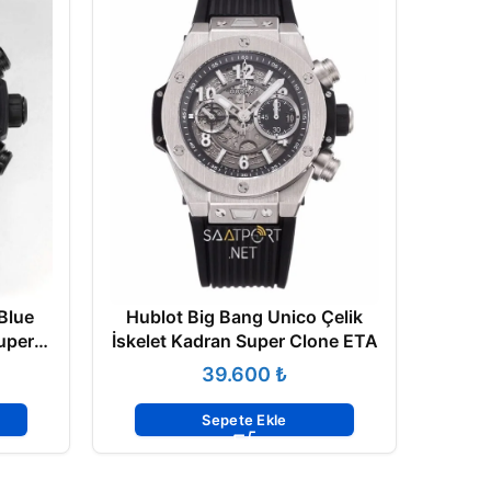
Blue
Hublot Big Bang Unico Çelik
uper
İskelet Kadran Super Clone ETA
₺
Sepete Ekle