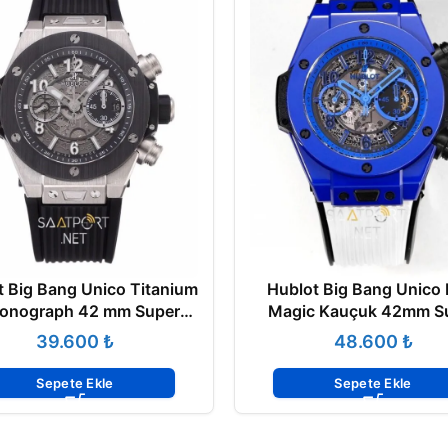
t Big Bang Unico Titanium
Hublot Big Bang Unico 
onograph 42 mm Super
Magic Kauçuk 42mm S
Clone Eta
Clone Eta
₺
₺
Sepete Ekle
Sepete Ekle