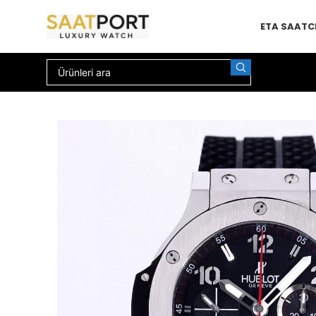
ETA SAAT
C