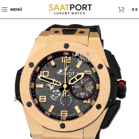
MENÜ
0
₺