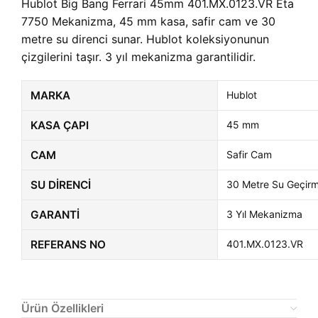
Hublot Big Bang Ferrari 45mm 401.MX.0123.VR Eta
7750 Mekanizma, 45 mm kasa, safir cam ve 30
metre su direnci sunar. Hublot koleksiyonunun
çizgilerini taşır. 3 yıl mekanizma garantilidir.
MARKA
Hublot
KASA ÇAPI
45 mm
CAM
Safir Cam
SU DIRENCI
30 Metre Su Geçir
GARANTI
3 Yıl Mekanizma
REFERANS NO
401.MX.0123.VR
Ürün Özellikleri