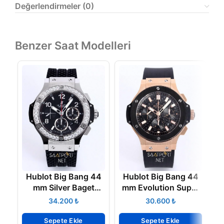
Değerlendirmeler (0)
Benzer Saat Modelleri
Hublot Big Bang 44
Hublot Big Bang 44
H
mm Silver Baget
mm Evolution Super
m
Super Clone Eta
Seramik Bezel Eta
₺
₺
Sepete Ekle
Sepete Ekle