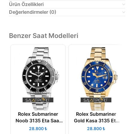
Ürün Özellikleri
Değerlendirmeler (0)
Benzer Saat Modelleri
Rolex Submariner
Rolex Submariner
T
Noob 3135 Eta Saat
Gold Kasa 3135 Eta
116610LN
Saat 116618LB
₺
₺