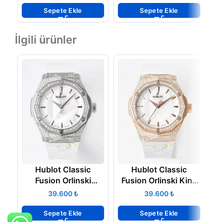
Sepete Ekle
Sepete Ekle
İlgili ürünler
Hublot Classic
Hublot Classic
Fusion Orlinski
Fusion Orlinski King
Titanium White Pave
Gold White 40 mm
₺
₺
Super Clone ETA
Super Clone ETA
Sepete Ekle
Sepete Ekle