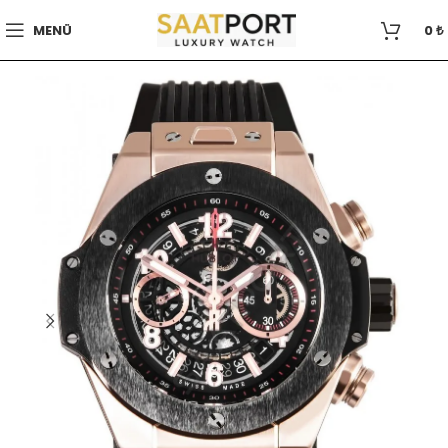
MENÜ
0
₺