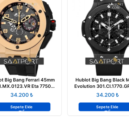
ot Big Bang Ferrari 45mm
Hublot Big Bang Black 
.MX.0123.VR Eta 7750
Evolution 301.CI.1770.G
Mekanizma
Mekanizma
₺
₺
Sepete Ekle
Sepete Ekle