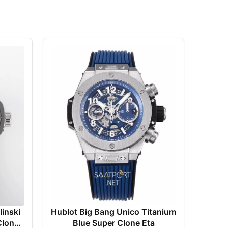
Hublo
Rose
Be
R
linski
Hublot Big Bang Unico Titanium
Clone
Blue Super Clone Eta