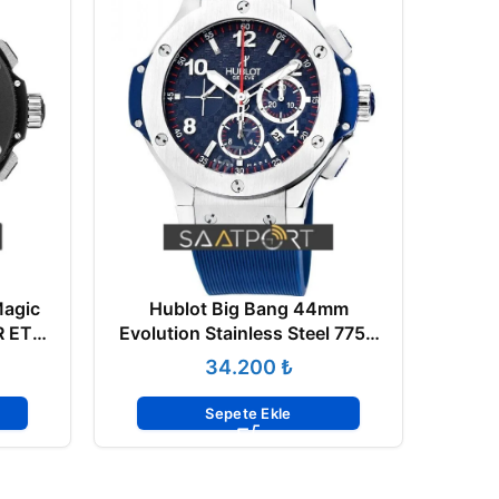
Magic
Hublot Big Bang 44mm
R ETA
Evolution Stainless Steel 7750
Eta
₺
Sepete Ekle