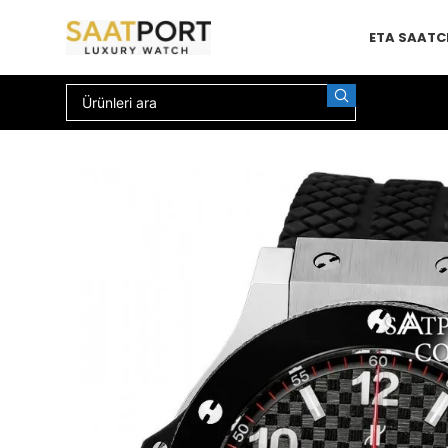
ETA SAAT
C