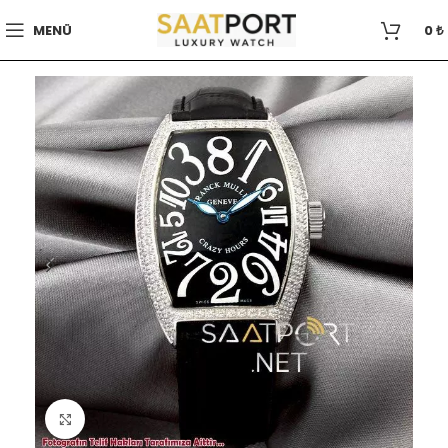
MENÜ
0
₺
Büyütmek için tıklayın