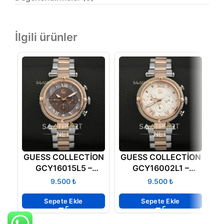
İlgili ürünler
GUESS COLLECTİON
GUESS COLLECTİON
GCY16015L5 –
GCY16002L1 –
38MM Bayan Saati
38MM GC SAATLER
₺
₺
Sepete Ekle
Sepete Ekle