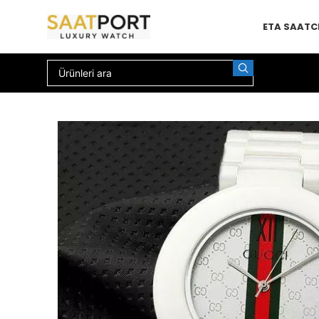
ETA SAAT
C