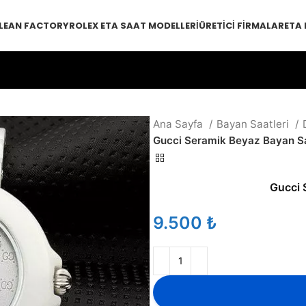
LEAN FACTORY
ROLEX ETA SAAT MODELLERI
ÜRETICI FIRMALAR
ETA
Ana Sayfa
Bayan Saatleri
Gucci Seramik Beyaz Bayan S
Gucci 
₺