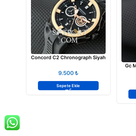
Concord C2 Chronograph Siyah
Gc M
₺
Sepete Ekle