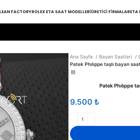
LEAN FACTORY
ROLEX ETA SAAT MODELLERI
ÜRETICI FIRMALAR
ETA
Ana Sayfa
Bayan Saatleri
Patek Phılıppe taşlı bayan s
Patek Phılıppe t
₺