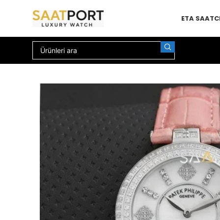
ETA SAAT
C