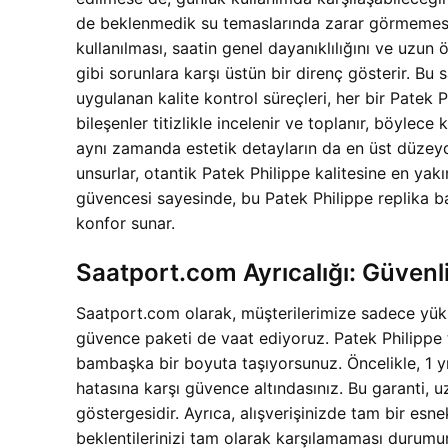
de beklenmedik su temaslarında zarar görmemesin
kullanılması, saatin genel dayanıklılığını ve uz
gibi sorunlara karşı üstün bir direnç gösterir. B
uygulanan kalite kontrol süreçleri, her bir Patek
bileşenler titizlikle incelenir ve toplanır, böylec
aynı zamanda estetik detayların da en üst düzeyde
unsurlar, otantik Patek Philippe kalitesine en ya
güvencesi sayesinde, bu Patek Philippe replika ba
konfor sunar.
Saatport.com Ayrıcalığı: Güvenl
Saatport.com olarak, müşterilerimize sadece yükse
güvence paketi de vaat ediyoruz. Patek Philippe t
bambaşka bir boyuta taşıyorsunuz. Öncelikle, 1 y
hatasına karşı güvence altındasınız. Bu garanti, uz
göstergesidir. Ayrıca, alışverişinizde tam bir esn
beklentilerinizi tam olarak karşılamaması durumund