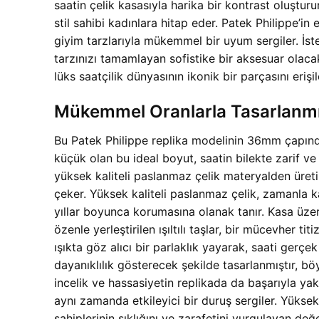
saatin çelik kasasıyla harika bir kontrast oluştur
stil sahibi kadınlara hitap eder. Patek Philippe’
giyim tarzlarıyla mükemmel bir uyum sergiler. İste
tarzınızı tamamlayan sofistike bir aksesuar olaca
lüks saatçilik dünyasının ikonik bir parçasını erişile
Mükemmel Oranlarla Tasarlanmış
Bu Patek Philippe replika modelinin 36mm çapındak
küçük olan bu ideal boyut, saatin bilekte zarif v
yüksek kaliteli paslanmaz çelik materyalden üreti
çeker. Yüksek kaliteli paslanmaz çelik, zamanla ka
yıllar boyunca korumasına olanak tanır. Kasa üzerin
özenle yerleştirilen ışıltılı taşlar, bir mücevher ti
ışıkta göz alıcı bir parlaklık yayarak, saati gerçe
dayanıklılık gösterecek şekilde tasarlanmıştır, böy
incelik ve hassasiyetin replikada da başarıyla ya
aynı zamanda etkileyici bir duruş sergiler. Yüksek 
sahiplerinin şıklığını ve zarafetini vurgulayan değer