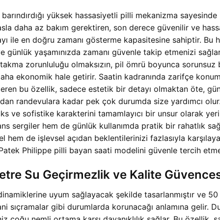
 barındırdığı yüksek hassasiyetli pilli mekanizma sayesinde k
la daha az bakım gerektiren, son derece güvenilir ve hassas 
ile en doğru zamanı gösterme kapasitesine sahiptir. Bu hass
r ve günlük yaşamınızda zamanı güvenle takip etmenizi sağla
akma zorunluluğu olmaksızın, pil ömrü boyunca sorunsuz bir 
daha ekonomik hale getirir. Saatin kadranında zarifçe konum
steren bu özellik, sadece estetik bir detayı olmaktan öte, gü
madan randevulara kadar pek çok durumda size yardımcı olur.
 ve sofistike karakterini tamamlayıcı bir unsur olarak yerin
sergiler hem de günlük kullanımda pratik bir rahatlık sağla
sel hem de işlevsel açıdan beklentilerinizi fazlasıyla karşıl
atek Philippe pilli bayan saati modelini güvenle tercih etme
Metre Su Geçirmezlik ve Kalite Güvences
dinamiklerine uyum sağlayacak şekilde tasarlanmıştır ve 50 
i sıçramalar gibi durumlarda korunacağı anlamına gelir. Duş 
iz çoğu nemli ortama karşı dayanıklılık sağlar. Bu özellik,