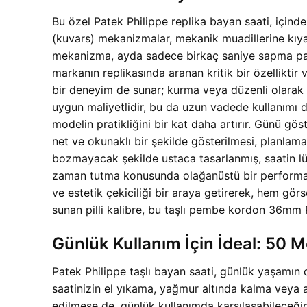
Bu özel Patek Philippe replika bayan saati, içinde
(kuvars) mekanizmalar, mekanik muadillerine kıyas
mekanizma, ayda sadece birkaç saniye sapma payı 
markanın replikasında aranan kritik bir özellikti
bir deneyim de sunar; kurma veya düzenli olarak t
uygun maliyetlidir, bu da uzun vadede kullanımı 
modelin pratikliğini bir kat daha artırır. Günü gö
net ve okunaklı bir şekilde gösterilmesi, planla
bozmayacak şekilde ustaca tasarlanmış, saatin lüks
zaman tutma konusunda olağanüstü bir performans 
ve estetik çekiciliği bir araya getirerek, hem gör
sunan pilli kalibre, bu taşlı pembe kordon 36mm P
Günlük Kullanım İçin İdeal: 50 
Patek Philippe taşlı bayan saati, günlük yaşamın 
saatinizin el yıkama, yağmur altında kalma veya an
edilmese de, günlük kullanımda karşılaşabileceğin