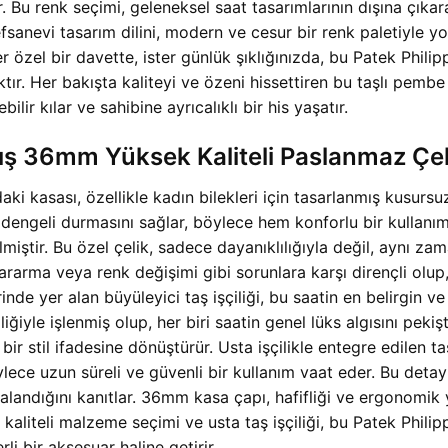
ur. Bu renk seçimi, geleneksel saat tasarımlarının dışına çı
in efsanevi tasarım dilini, modern ve cesur bir renk paletiy
r özel bir davette, ister günlük şıklığınızda, bu Patek Phili
ktır. Her bakışta kaliteyi ve özeni hissettiren bu taşlı pemb
bilir kılar ve sahibine ayrıcalıklı bir his yaşatır.
 36mm Yüksek Kaliteli Paslanmaz Çelik 
i kasası, özellikle kadın bilekleri için tasarlanmış kusurs
e dengeli durmasını sağlar, böylece hem konforlu bir kullanı
lmiştir. Bu özel çelik, sadece dayanıklılığıyla değil, aynı 
rarma veya renk değişimi gibi sorunlara karşı dirençli olup, 
de yer alan büyüleyici taş işçiliği, bu saatin en belirgin ve 
tizliğiyle işlenmiş olup, her biri saatin genel lüks algısını pek
k bir stil ifadesine dönüştürür. Usta işçilikle entegre edilen
lece uzun süreli ve güvenli bir kullanım vaat eder. Bu detayl
kalandığını kanıtlar. 36mm kasa çapı, hafifliği ve ergonomik 
kaliteli malzeme seçimi ve usta taş işçiliği, bu Patek Philip
li bir aksesuar haline getirir.