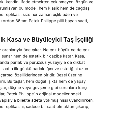
karak, kendini ifade etmekten çekinmeyen, özgün ve
le yorumlayan bu model, hem klasik hem de çağdaş
ppe replikası, size her zaman eşlik eden ve
e kordon 36mm Patek Philippe pilli bayan saati,
Kasa ve Büyüleyici Taş İşçiliği
uz oranlarıyla öne çıkar. Ne çok büyük ne de çok
m sunar hem de estetik bir cazibe katar. Kasa,
zamanda parlak ve pürüzsüz yüzeyiyle de dikkat
saatin ilk günkü parlaklığını ve estetiğini uzun
çarpıcı özelliklerinden biridir. Bezel üzerine
iştirir. Bu taşlar, hem doğal ışıkta hem de yapay
 taşlar, düşme veya gevşeme gibi sorunlara karşı
ar, Patek Philippe’in orijinal modellerindeki
yapısıyla bilekte adeta yokmuş hissi uyandırırken,
pe replikasını, sadece bir saat olmaktan çıkarıp,