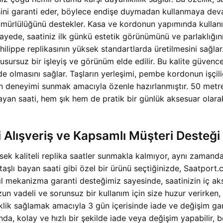
i garanti eder, böylece endişe duymadan kullanmaya devam 
un ömürlülüğünü destekler. Kasa ve kordonun yapımında kull
u sayede, saatiniz ilk günkü estetik görünümünü ve parlaklığ
 Philippe replikasının yüksek standartlarda üretilmesini sağ
e kusursuz bir işleyiş ve görünüm elde edilir. Bu kalite güve
 olmasını sağlar. Taşların yerleşimi, pembe kordonun işçili
kın deneyimi sunmak amacıyla özenle hazırlanmıştır. 50 metre
yan saati, hem şık hem de pratik bir günlük aksesuar olarak
i Alışveriş ve Kapsamlı Müşteri Desteği
k kaliteli replika saatler sunmakla kalmıyor, aynı zamanda 
aşlı bayan saati gibi özel bir ürünü seçtiğinizde, Saatport
ıl mekanizma garanti desteğimiz sayesinde, saatinizin iç ak
un vadeli ve sorunsuz bir kullanım için size huzur verirken, 
eklik sağlamak amacıyla 3 gün içerisinde iade ve değişim gar
a, kolay ve hızlı bir şekilde iade veya değişim yapabilir, bö