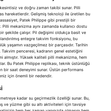
esintisiz ve doğru zaman takibi sunar. Pilli
hareketlerdir. Gelişmiş teknoloji ile üretilen bu
asiyet, Patek Philippe gibi prestijli bir
r. Pilli mekanizma aynı zamanda kullanıcı dostu
şekilde çalışır. Pil değişimi oldukça basit ve
landırılmış entegre takvim fonksiyonu, bu
nlük yaşamın vazgeçilmez bir parçasıdır. Tarihin
 Takvim penceresi, kadranın genel estetiğini
i almıştır. Yüksek kaliteli pilli mekanizma, hem
r. Bu Patek Philippe replikası, teknik üstünlüğü
ayan bir saat deneyimi sunar. Üstün performans
niz için önemli bir nedendir.
i
metreye kadar su geçirmezlik özelliği sunar. Bu,
ve yüzme gibi su altı aktiviteleri için tavsiye
 saatinizin hem her zaman yanınızda olmasını hem