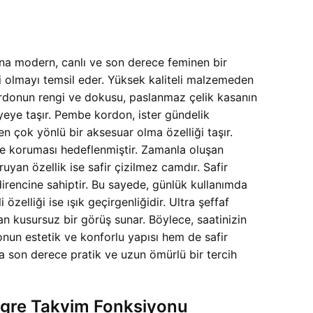
mına modern, canlı ve son derece feminen bir
i olmayı temsil eder. Yüksek kaliteli malzemeden
Kordonun rengi ve dokusu, paslanmaz çelik kasanın
iyeye taşır. Pembe kordon, ister gündelik
en çok yönlü bir aksesuar olma özelliği taşır.
üre koruması hedeflenmiştir. Zamanla oluşan
yan özellik ise safir çizilmez camdır. Safir
direncine sahiptir. Bu sayede, günlük kullanımda
elliği ise ışık geçirgenliğidir. Ultra şeffaf
n kusursuz bir görüş sunar. Böylece, saatinizin
nun estetik ve konforlu yapısı hem de safir
da son derece pratik ve uzun ömürlü bir tercih
tegre Takvim Fonksiyonu