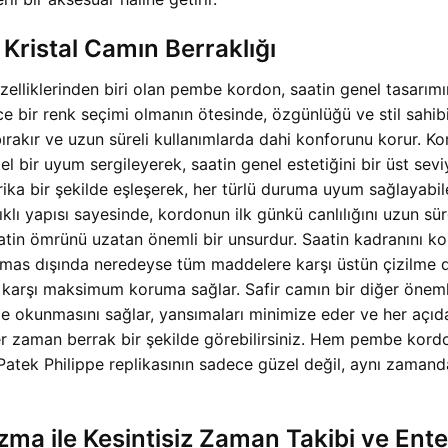
Kristal Camın Berraklığı
 özelliklerinden biri olan pembe kordon, saatin genel tasarı
 bir renk seçimi olmanın ötesinde, özgünlüğü ve stil sahib
 bırakır ve uzun süreli kullanımlarda dahi konforunu korur. 
mel bir uyum sergileyerek, saatin genel estetiğini bir üst sev
arika bir şekilde eşleşerek, her türlü duruma uyum sağlayabil
klı yapısı sayesinde, kordonun ilk günkü canlılığını uzun s
atin ömrünü uzatan önemli bir unsurdur. Saatin kadranını koru
 elmas dışında neredeyse tüm maddelere karşı üstün çizilme 
karşı maksimum koruma sağlar. Safir camın bir diğer önemli öz
de okunmasını sağlar, yansımaları minimize eder ve her açıda
er zaman berrak bir şekilde görebilirsiniz. Hem pembe kordo
u Patek Philippe replikasının sadece güzel değil, aynı zaman
izma ile Kesintisiz Zaman Takibi ve En