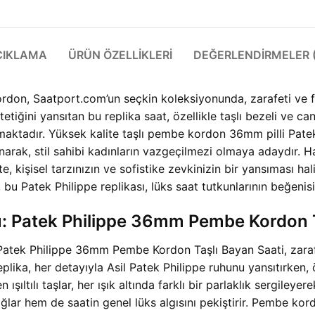
ÇIKLAMA
ÜRÜN ÖZELLIKLERI
DEĞERLENDIRMELER (
rdon, Saatport.com’un seçkin koleksiyonunda, zarafeti ve f
etiğini yansıtan bu replika saat, özellikle taşlı bezeli ve c
rmaktadır. Yüksek kalite taşlı pembe kordon 36mm pilli Patek
narak, stil sahibi kadınların vazgeçilmezi olmaya adaydır. Has
 kişisel tarzınızın ve sofistike zevkinizin bir yansıması h
, bu Patek Philippe replikası, lüks saat tutkunlarının beğeni
: Patek Philippe 36mm Pembe Kordon Ta
 Patek Philippe 36mm Pembe Kordon Taşlı Bayan Saati, zarafet
lika, her detayıyla Asil Patek Philippe ruhunu yansıtırken, ö
 ışıltılı taşlar, her ışık altında farklı bir parlaklık sergileye
sağlar hem de saatin genel lüks algısını pekiştirir. Pembe k