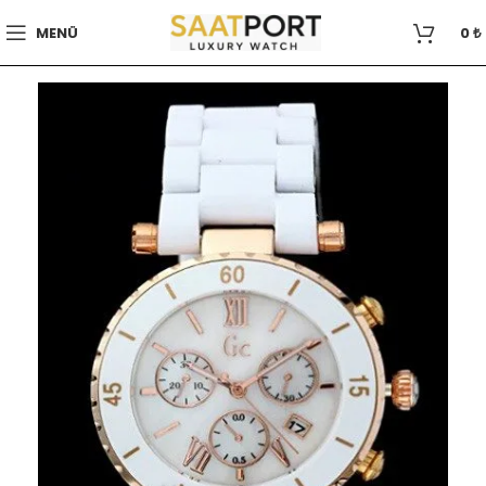
MENÜ
0
₺